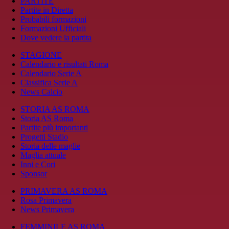
PARTITE
Partite in Diretta
Probabili formazioni
Formazioni Ufficiali
Dove vedere la partita
STAGIONE
Calendario e risultati Roma
Calendario Serie A
Classifica Serie A
News Calcio
STORIA AS ROMA
Storia AS Roma
Partite più importanti
Progetti Stadio
Storia delle maglie
Maglia attuale
Inni e Cori
Sponsor
PRIMAVERA AS ROMA
Rosa Primavera
News Primavera
FEMMINILE AS ROMA