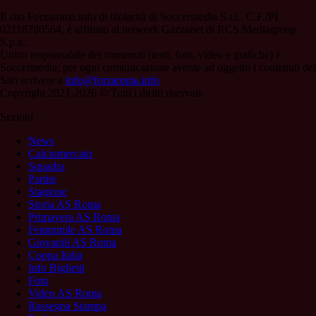
Il sito Forzaroma.info di titolarità di Soccermedia S.r.l., C.F./PI
02118780564, è affiliato al network Gazzanet di RCS Mediagroup
S.p.a..
Unico responsabile dei contenuti (testi, foto, video e grafiche) è
Soccermedia; per ogni comunicazione avente ad oggetto i contenuti del
Sito scrivere a
info@forzaroma.info
Copyright 2021-2026 © Tutti i diritti riservati.
Sezioni
News
Calciomercato
Squadra
Partite
Stagione
Storia AS Roma
Primavera AS Roma
Femminile AS Roma
Giovanili AS Roma
Coppa Italia
Info Biglietti
Foto
Video AS Roma
Rassegna Stampa