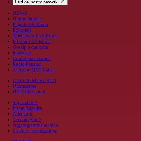
I siti del nostro network
NEWS
Ultime Notizie
Pagelle AS Roma
Editoriali
Allenamenti AS Roma
Infortuni AS Roma
Gossip e curiosità
Interviste
Conferenze stampa
Radio Pensieri
AsRoma 1927 Futsal
CALCIOMERCATO
Ultimissime
Ufficializzazioni
SQUADRA
Prima Squadra
Allenatori
Vecchie glorie
Organigramma tecnico
Struttura organizzativa