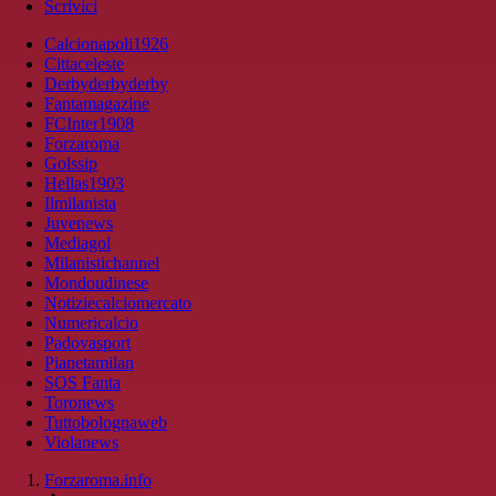
Scrivici
Calcionapoli1926
Cittaceleste
Derbyderbyderby
Fantamagazine
FCInter1908
Forzaroma
Golssip
Hellas1903
Ilmilanista
Juvenews
Mediagol
Milanistichannel
Mondoudinese
Notiziecalciomercato
Numericalcio
Padovasport
Pianetamilan
SOS Fanta
Toronews
Tuttobolognaweb
Violanews
Forzaroma.info