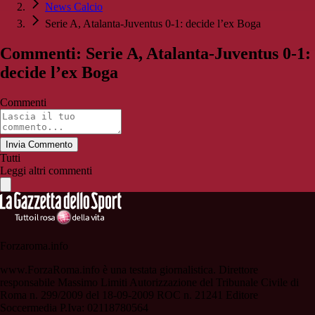
News Calcio
Serie A, Atalanta-Juventus 0-1: decide l’ex Boga
Commenti: Serie A, Atalanta-Juventus 0-1:
decide l’ex Boga
Commenti
Invia Commento
Tutti
Leggi altri commenti
Forzaroma.info
www.ForzaRoma.info è una testata giornalistica. Direttore
responsabile Massimo Limiti Autorizzazione del Tribunale Civile di
Roma n. 299/2009 del 18-09-2009 ROC n. 21241 Editore
Soccermedia P.Iva: 02118780564