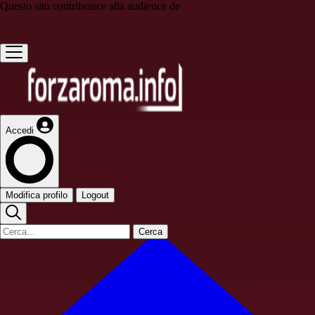
Questo sito contribuisce alla audience de
Accedi
Modifica profilo
Logout
Cerca