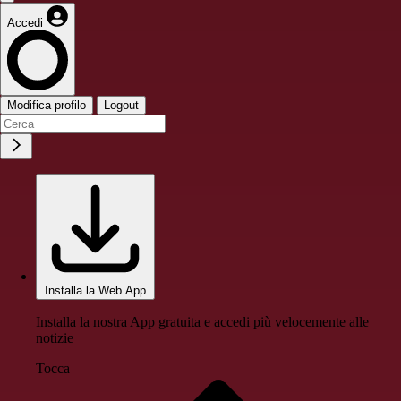
Accedi
Modifica profilo
Logout
Installa la Web App
Installa la nostra App gratuita e accedi più velocemente alle
notizie
Tocca