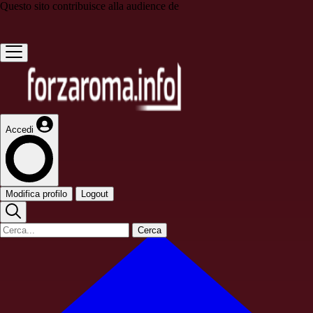
Questo sito contribuisce alla audience de
Accedi
Modifica profilo
Logout
Cerca