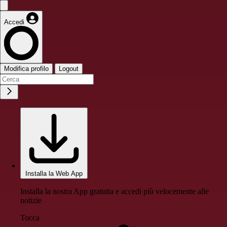
Accedi
Modifica profilo
Logout
Installa la Web App
Installa la nostra App gratuita e accedi più velocemente alle
notizie
Tocca