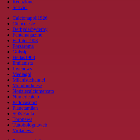
Redazione
Scrivici
Calcionapoli1926
Cittaceleste
Derbyderbyderby
Fantamagazine
FCInter1908
Forzaroma
Golssip
Hellas1903
Ilmilanista
Juvenews
Mediagol
Milanistichannel
Mondoudinese
Notiziecalciomercato
Numericalcio
Padovasport
Pianetamilan
SOS Fanta
Toronews
Tuttobolognaweb
Violanews