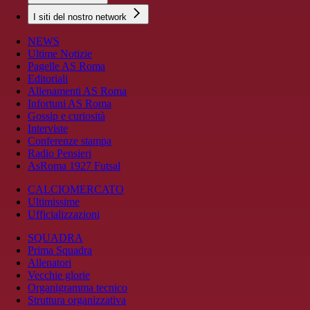
I siti del nostro network
NEWS
Ultime Notizie
Pagelle AS Roma
Editoriali
Allenamenti AS Roma
Infortuni AS Roma
Gossip e curiosità
Interviste
Conferenze stampa
Radio Pensieri
AsRoma 1927 Futsal
CALCIOMERCATO
Ultimissime
Ufficializzazioni
SQUADRA
Prima Squadra
Allenatori
Vecchie glorie
Organigramma tecnico
Struttura organizzativa