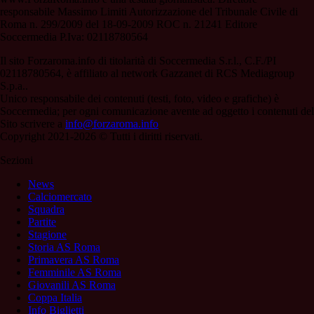
responsabile Massimo Limiti Autorizzazione del Tribunale Civile di
Roma n. 299/2009 del 18-09-2009 ROC n. 21241 Editore
Soccermedia P.Iva: 02118780564
Il sito Forzaroma.info di titolarità di Soccermedia S.r.l., C.F./PI
02118780564, è affiliato al network Gazzanet di RCS Mediagroup
S.p.a..
Unico responsabile dei contenuti (testi, foto, video e grafiche) è
Soccermedia; per ogni comunicazione avente ad oggetto i contenuti del
Sito scrivere a
info@forzaroma.info
Copyright 2021-2026 © Tutti i diritti riservati.
Sezioni
News
Calciomercato
Squadra
Partite
Stagione
Storia AS Roma
Primavera AS Roma
Femminile AS Roma
Giovanili AS Roma
Coppa Italia
Info Biglietti