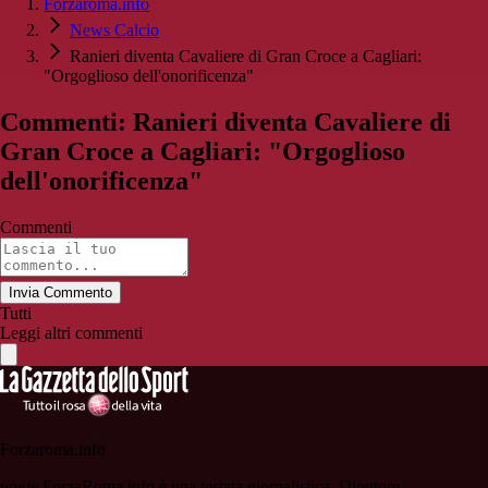
Forzaroma.info
News Calcio
Ranieri diventa Cavaliere di Gran Croce a Cagliari:
"Orgoglioso dell'onorificenza"
Commenti: Ranieri diventa Cavaliere di
Gran Croce a Cagliari: "Orgoglioso
dell'onorificenza"
Commenti
Invia Commento
Tutti
Leggi altri commenti
Forzaroma.info
www.ForzaRoma.info è una testata giornalistica. Direttore