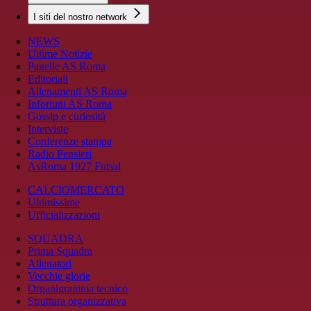
I siti del nostro network
NEWS
Ultime Notizie
Pagelle AS Roma
Editoriali
Allenamenti AS Roma
Infortuni AS Roma
Gossip e curiosità
Interviste
Conferenze stampa
Radio Pensieri
AsRoma 1927 Futsal
CALCIOMERCATO
Ultimissime
Ufficializzazioni
SQUADRA
Prima Squadra
Allenatori
Vecchie glorie
Organigramma tecnico
Struttura organizzativa