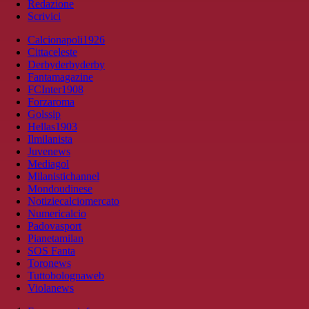
Redazione
Scrivici
Calcionapoli1926
Cittaceleste
Derbyderbyderby
Fantamagazine
FCInter1908
Forzaroma
Golssip
Hellas1903
Ilmilanista
Juvenews
Mediagol
Milanistichannel
Mondoudinese
Notiziecalciomercato
Numericalcio
Padovasport
Pianetamilan
SOS Fanta
Toronews
Tuttobolognaweb
Violanews