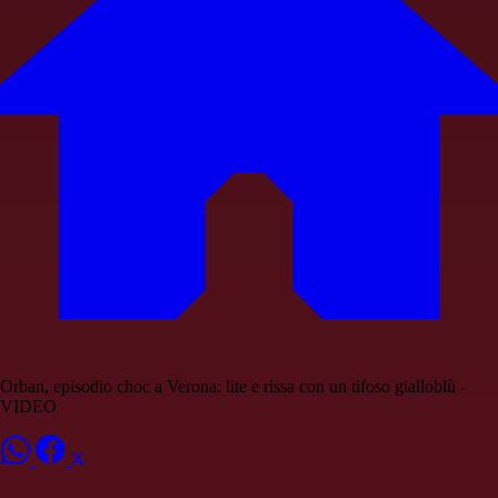
Orban, episodio choc a Verona: lite e rissa con un tifoso gialloblù -
VIDEO