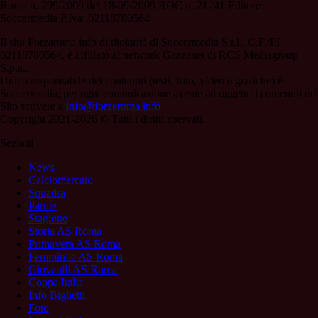
Roma n. 299/2009 del 18-09-2009 ROC n. 21241 Editore
Soccermedia P.Iva: 02118780564
Il sito Forzaroma.info di titolarità di Soccermedia S.r.l., C.F./PI
02118780564, è affiliato al network Gazzanet di RCS Mediagroup
S.p.a..
Unico responsabile dei contenuti (testi, foto, video e grafiche) è
Soccermedia; per ogni comunicazione avente ad oggetto i contenuti del
Sito scrivere a
info@forzaroma.info
Copyright 2021-2026 © Tutti i diritti riservati.
Sezioni
News
Calciomercato
Squadra
Partite
Stagione
Storia AS Roma
Primavera AS Roma
Femminile AS Roma
Giovanili AS Roma
Coppa Italia
Info Biglietti
Foto