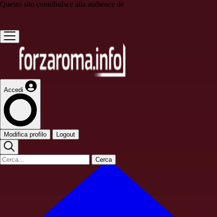
Questo sito contribuisce alla audience de
Accedi
Modifica profilo
Logout
Cerca