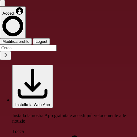
Accedi
Modifica profilo
Logout
Installa la Web App
Installa la nostra App gratuita e accedi più velocemente alle
notizie
Tocca