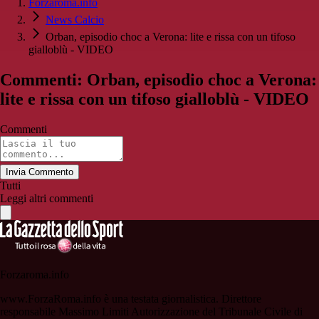
Forzaroma.info
News Calcio
Orban, episodio choc a Verona: lite e rissa con un tifoso
gialloblù - VIDEO
Commenti: Orban, episodio choc a Verona:
lite e rissa con un tifoso gialloblù - VIDEO
Commenti
Invia Commento
Tutti
Leggi altri commenti
Forzaroma.info
www.ForzaRoma.info è una testata giornalistica. Direttore
responsabile Massimo Limiti Autorizzazione del Tribunale Civile di