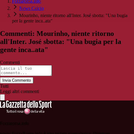
Forzaroma.info
News Calcio
Mourinho, niente ritorno all'Inter. José sbotta: "Una bugia
per la gente inca..ata"
Commenti: Mourinho, niente ritorno
all'Inter. José sbotta: "Una bugia per la
gente inca..ata"
Commenti
Invia Commento
Tutti
Leggi altri commenti
Forzaroma.info
www.ForzaRoma.info è una testata giornalistica. Direttore