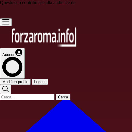
Questo sito contribuisce alla audience de
Accedi
Modifica profilo
Logout
Cerca