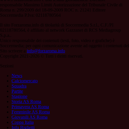
responsabile Massimo Limiti Autorizzazione del Tribunale Civile di
Roma n. 299/2009 del 18-09-2009 ROC n. 21241 Editore
Soccermedia P.Iva: 02118780564
Il sito Forzaroma.info di titolarità di Soccermedia S.r.l., C.F./PI
02118780564, è affiliato al network Gazzanet di RCS Mediagroup
S.p.a..
Unico responsabile dei contenuti (testi, foto, video e grafiche) è
Soccermedia; per ogni comunicazione avente ad oggetto i contenuti del
Sito scrivere a
info@forzaroma.info
Copyright 2021-2026 © Tutti i diritti riservati.
Sezioni
News
Calciomercato
Squadra
Partite
Stagione
Storia AS Roma
Primavera AS Roma
Femminile AS Roma
Giovanili AS Roma
Coppa Italia
Info Biglietti