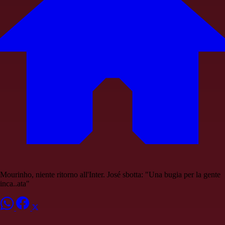
Mourinho, niente ritorno all'Inter. José sbotta: "Una bugia per la gente
inca..ata"