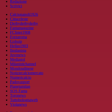
Redazione
Scrivici
Calcionapoli1926
Cittaceleste
Derbyderbyderby
Fantamagazine
FCInter1908
Forzaroma
Golssip
Hellas1903
Ilmilanista
Juvenews
Mediagol
Milanistichannel
Mondoudinese
Notiziecalciomercato
Numericalcio
Padovasport
Pianetamilan
SOS Fanta
Toronews
Tuttobolognaweb
Violanews