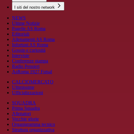
I siti del nostro network
NEWS
Ultime Notizie
Pagelle AS Roma
Editoriali
Allenamenti AS Roma
Infortuni AS Roma
Gossip e curiosità
Interviste
Conferenze stampa
Radio Pensieri
AsRoma 1927 Futsal
CALCIOMERCATO
Ultimissime
Ufficializzazioni
SQUADRA
Prima Squadra
Allenatori
Vecchie glorie
Organigramma tecnico
Struttura organizzativa