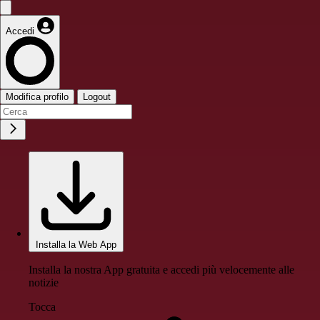
Accedi
Modifica profilo
Logout
Installa la Web App
Installa la nostra App gratuita e accedi più velocemente alle
notizie
Tocca