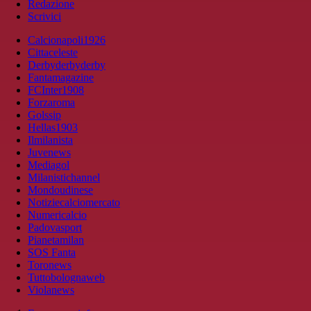
Redazione
Scrivici
Calcionapoli1926
Cittaceleste
Derbyderbyderby
Fantamagazine
FCInter1908
Forzaroma
Golssip
Hellas1903
Ilmilanista
Juvenews
Mediagol
Milanistichannel
Mondoudinese
Notiziecalciomercato
Numericalcio
Padovasport
Pianetamilan
SOS Fanta
Toronews
Tuttobolognaweb
Violanews