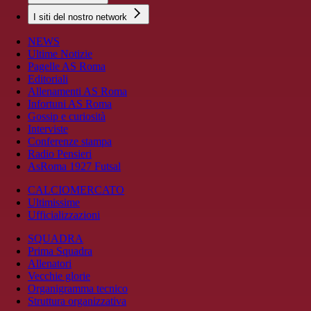
I siti del nostro network
NEWS
Ultime Notizie
Pagelle AS Roma
Editoriali
Allenamenti AS Roma
Infortuni AS Roma
Gossip e curiosità
Interviste
Conferenze stampa
Radio Pensieri
AsRoma 1927 Futsal
CALCIOMERCATO
Ultimissime
Ufficializzazioni
SQUADRA
Prima Squadra
Allenatori
Vecchie glorie
Organigramma tecnico
Struttura organizzativa