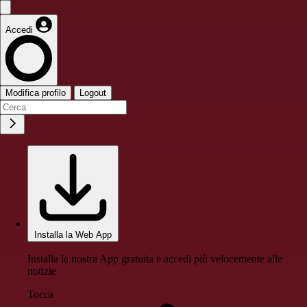
Accedi
Modifica profilo
Logout
Installa la Web App
Installa la nostra App gratuita e accedi più velocemente alle
notizie
Tocca