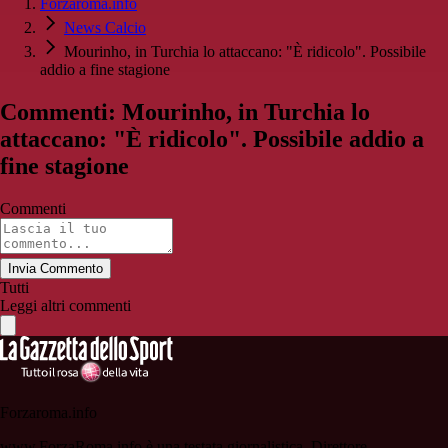
Forzaroma.info
News Calcio
Mourinho, in Turchia lo attaccano: "È ridicolo". Possibile
addio a fine stagione
Commenti: Mourinho, in Turchia lo
attaccano: "È ridicolo". Possibile addio a
fine stagione
Commenti
Invia Commento
Tutti
Leggi altri commenti
Forzaroma.info
www.ForzaRoma.info è una testata giornalistica. Direttore