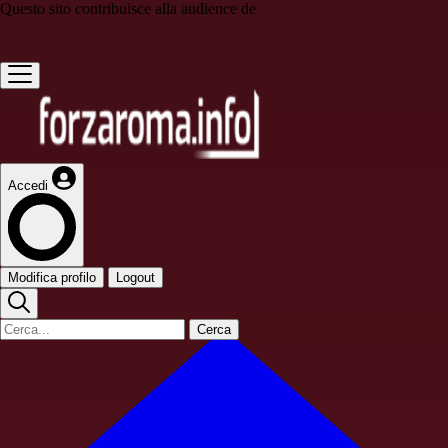
Questo sito contribuisce alla audience de
Accedi
Modifica profilo
Logout
Cerca