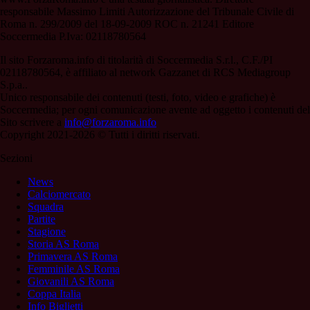
responsabile Massimo Limiti Autorizzazione del Tribunale Civile di
Roma n. 299/2009 del 18-09-2009 ROC n. 21241 Editore
Soccermedia P.Iva: 02118780564
Il sito Forzaroma.info di titolarità di Soccermedia S.r.l., C.F./PI
02118780564, è affiliato al network Gazzanet di RCS Mediagroup
S.p.a..
Unico responsabile dei contenuti (testi, foto, video e grafiche) è
Soccermedia; per ogni comunicazione avente ad oggetto i contenuti del
Sito scrivere a
info@forzaroma.info
Copyright 2021-2026 © Tutti i diritti riservati.
Sezioni
News
Calciomercato
Squadra
Partite
Stagione
Storia AS Roma
Primavera AS Roma
Femminile AS Roma
Giovanili AS Roma
Coppa Italia
Info Biglietti