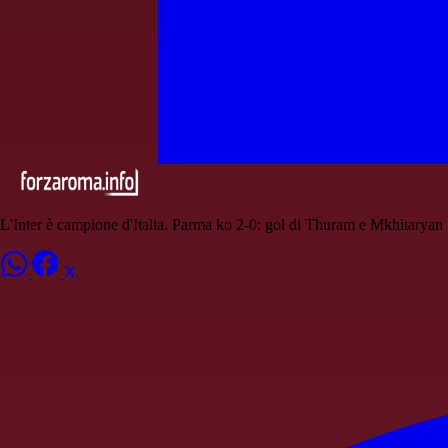
L'Inter è campione d'Italia. Parma ko 2-0: gol di Thuram e Mkhitaryan