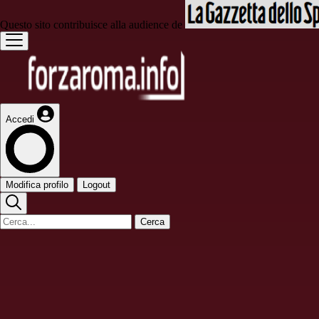
Questo sito contribuisce alla audience de
Accedi
Modifica profilo
Logout
Cerca