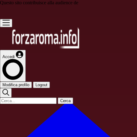
Questo sito contribuisce alla audience de
Accedi
Modifica profilo
Logout
Cerca