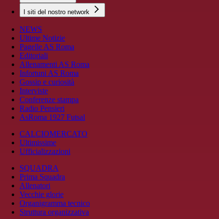
I siti del nostro network
NEWS
Ultime Notizie
Pagelle AS Roma
Editoriali
Allenamenti AS Roma
Infortuni AS Roma
Gossip e curiosità
Interviste
Conferenze stampa
Radio Pensieri
AsRoma 1927 Futsal
CALCIOMERCATO
Ultimissime
Ufficializzazioni
SQUADRA
Prima Squadra
Allenatori
Vecchie glorie
Organigramma tecnico
Struttura organizzativa