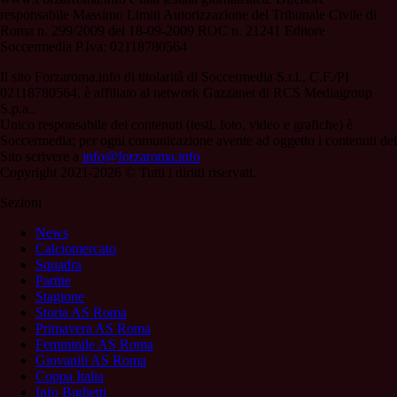
responsabile Massimo Limiti Autorizzazione del Tribunale Civile di
Roma n. 299/2009 del 18-09-2009 ROC n. 21241 Editore
Soccermedia P.Iva: 02118780564
Il sito Forzaroma.info di titolarità di Soccermedia S.r.l., C.F./PI
02118780564, è affiliato al network Gazzanet di RCS Mediagroup
S.p.a..
Unico responsabile dei contenuti (testi, foto, video e grafiche) è
Soccermedia; per ogni comunicazione avente ad oggetto i contenuti del
Sito scrivere a
info@forzaroma.info
Copyright 2021-2026 © Tutti i diritti riservati.
Sezioni
News
Calciomercato
Squadra
Partite
Stagione
Storia AS Roma
Primavera AS Roma
Femminile AS Roma
Giovanili AS Roma
Coppa Italia
Info Biglietti