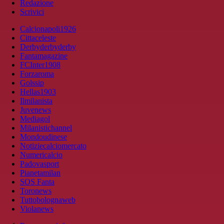
Redazione
Scrivici
Calcionapoli1926
Cittaceleste
Derbyderbyderby
Fantamagazine
FCInter1908
Forzaroma
Golssip
Hellas1903
Ilmilanista
Juvenews
Mediagol
Milanistichannel
Mondoudinese
Notiziecalciomercato
Numericalcio
Padovasport
Pianetamilan
SOS Fanta
Toronews
Tuttobolognaweb
Violanews