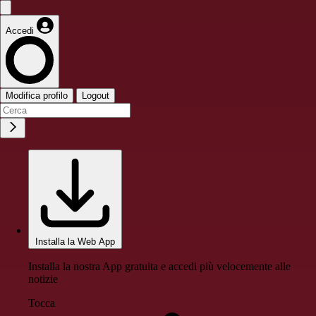
Accedi
Modifica profilo
Logout
Installa la Web App
Installa la nostra App gratuita e accedi più velocemente alle
notizie
Tocca