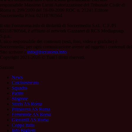
responsabile Massimo Limiti Autorizzazione del Tribunale Civile di
Roma n. 299/2009 del 18-09-2009 ROC n. 21241 Editore
Soccermedia P.Iva: 02118780564
Il sito Forzaroma.info di titolarità di Soccermedia S.r.l., C.F./PI
02118780564, è affiliato al network Gazzanet di RCS Mediagroup
S.p.a..
Unico responsabile dei contenuti (testi, foto, video e grafiche) è
Soccermedia; per ogni comunicazione avente ad oggetto i contenuti del
Sito scrivere a
info@forzaroma.info
Copyright 2021-2026 © Tutti i diritti riservati.
Sezioni
News
Calciomercato
Squadra
Partite
Stagione
Storia AS Roma
Primavera AS Roma
Femminile AS Roma
Giovanili AS Roma
Coppa Italia
Info Biglietti