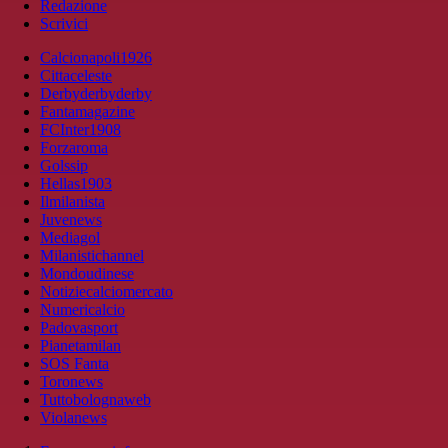
Redazione
Scrivici
Calcionapoli1926
Cittaceleste
Derbyderbyderby
Fantamagazine
FCInter1908
Forzaroma
Golssip
Hellas1903
Ilmilanista
Juvenews
Mediagol
Milanistichannel
Mondoudinese
Notiziecalciomercato
Numericalcio
Padovasport
Pianetamilan
SOS Fanta
Toronews
Tuttobolognaweb
Violanews