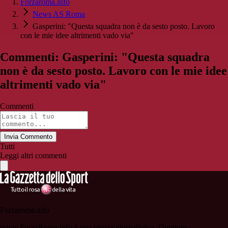
Forzaroma.info
News AS Roma
Gasperini: "Questa squadra non è da sesto posto. Lavoro
con le mie idee altrimenti vado via"
Commenti: Gasperini: "Questa squadra
non è da sesto posto. Lavoro con le mie idee
altrimenti vado via"
Commenti
Invia Commento
Tutti
Leggi altri commenti
Forzaroma.info
www.ForzaRoma.info è una testata giornalistica. Direttore