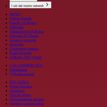
I siti del nostro network
NEWS
Ultime Notizie
Pagelle AS Roma
Editoriali
Allenamenti AS Roma
Infortuni AS Roma
Gossip e curiosità
Interviste
Conferenze stampa
Radio Pensieri
AsRoma 1927 Futsal
CALCIOMERCATO
Ultimissime
Ufficializzazioni
SQUADRA
Prima Squadra
Allenatori
Vecchie glorie
Organigramma tecnico
Struttura organizzativa