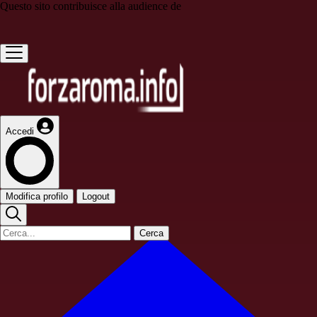
Questo sito contribuisce alla audience de
Accedi
Modifica profilo
Logout
Cerca