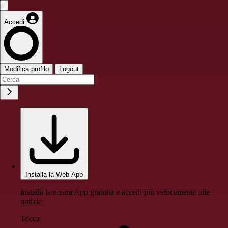
Accedi
Modifica profilo
Logout
Installa la Web App
Installa la nostra App gratuita e accedi più velocemente alle
notizie
Tocca