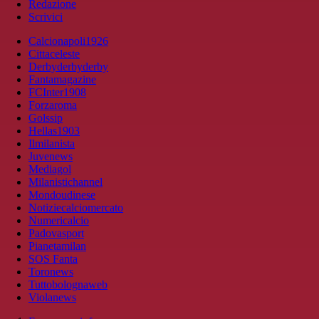
Redazione
Scrivici
Calcionapoli1926
Cittaceleste
Derbyderbyderby
Fantamagazine
FCInter1908
Forzaroma
Golssip
Hellas1903
Ilmilanista
Juvenews
Mediagol
Milanistichannel
Mondoudinese
Notiziecalciomercato
Numericalcio
Padovasport
Pianetamilan
SOS Fanta
Toronews
Tuttobolognaweb
Violanews