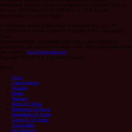
responsabile Massimo Limiti Autorizzazione del Tribunale Civile di
Roma n. 299/2009 del 18-09-2009 ROC n. 21241 Editore
Soccermedia P.Iva: 02118780564
Il sito Forzaroma.info di titolarità di Soccermedia S.r.l., C.F./PI
02118780564, è affiliato al network Gazzanet di RCS Mediagroup
S.p.a..
Unico responsabile dei contenuti (testi, foto, video e grafiche) è
Soccermedia; per ogni comunicazione avente ad oggetto i contenuti del
Sito scrivere a
info@forzaroma.info
Copyright 2021-2026 © Tutti i diritti riservati.
Sezioni
News
Calciomercato
Squadra
Partite
Stagione
Storia AS Roma
Primavera AS Roma
Femminile AS Roma
Giovanili AS Roma
Coppa Italia
Info Biglietti