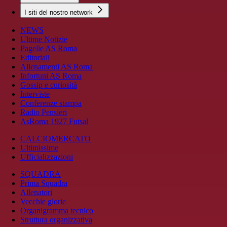
I siti del nostro network
NEWS
Ultime Notizie
Pagelle AS Roma
Editoriali
Allenamenti AS Roma
Infortuni AS Roma
Gossip e curiosità
Interviste
Conferenze stampa
Radio Pensieri
AsRoma 1927 Futsal
CALCIOMERCATO
Ultimissime
Ufficializzazioni
SQUADRA
Prima Squadra
Allenatori
Vecchie glorie
Organigramma tecnico
Struttura organizzativa