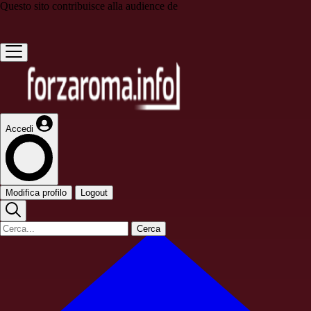
Questo sito contribuisce alla audience de
Accedi
Modifica profilo
Logout
Cerca