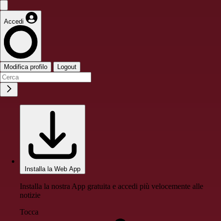
Accedi
Modifica profilo
Logout
Installa la Web App
Installa la nostra App gratuita e accedi più velocemente alle
notizie
Tocca