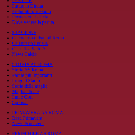
PARTITE
Partite in Diretta
Probabili formazioni
Formazioni Ufficiali
Dove vedere la partita
STAGIONE
Calendario e risultati Roma
Calendario Serie A
Classifica Serie A
News Calcio
STORIA AS ROMA
Storia AS Roma
Partite più importanti
Progetti Stadio
Storia delle maglie
Maglia attuale
Inni e Cori
Sponsor
PRIMAVERA AS ROMA
Rosa Primavera
News Primavera
FEMMINILE AS ROMA