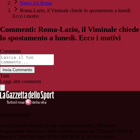
News AS Roma
Roma-Lazio, il Viminale chiede lo spostamento a lunedì.
Ecco i motivi
Commenti: Roma-Lazio, il Viminale chiede
lo spostamento a lunedì. Ecco i motivi
Commenti
Invia Commento
Tutti
Leggi altri commenti
Forzaroma.info
www.ForzaRoma.info è una testata giornalistica. Direttore
responsabile Massimo Limiti Autorizzazione del Tribunale Civile di
Roma n. 299/2009 del 18-09-2009 ROC n. 21241 Editore