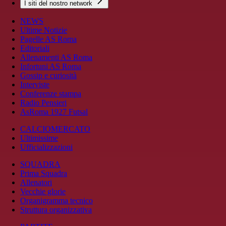
I siti del nostro network
NEWS
Ultime Notizie
Pagelle AS Roma
Editoriali
Allenamenti AS Roma
Infortuni AS Roma
Gossip e curiosità
Interviste
Conferenze stampa
Radio Pensieri
AsRoma 1927 Futsal
CALCIOMERCATO
Ultimissime
Ufficializzazioni
SQUADRA
Prima Squadra
Allenatori
Vecchie glorie
Organigramma tecnico
Struttura organizzativa