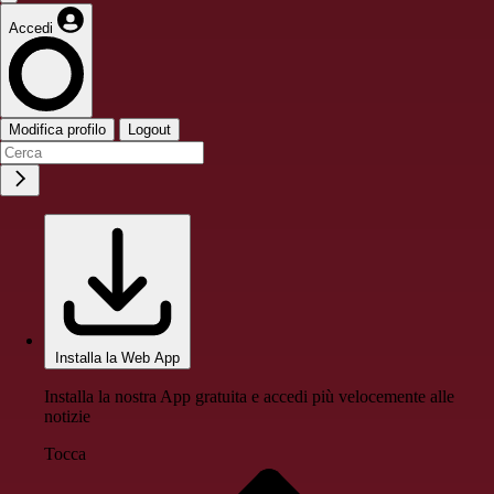
Accedi
Modifica profilo
Logout
Installa la Web App
Installa la nostra App gratuita e accedi più velocemente alle
notizie
Tocca