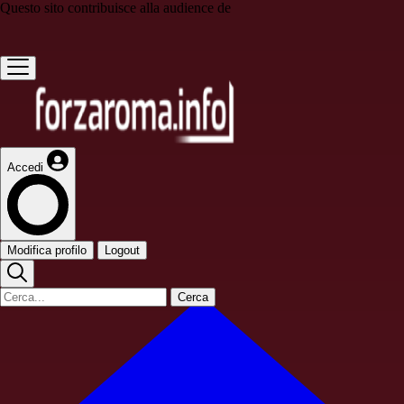
Questo sito contribuisce alla audience de
Accedi
Modifica profilo
Logout
Cerca