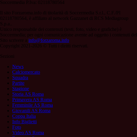
Soccermedia P.Iva: 02118780564
Il sito Forzaroma.info di titolarità di Soccermedia S.r.l., C.F./PI
02118780564, è affiliato al network Gazzanet di RCS Mediagroup
S.p.a..
Unico responsabile dei contenuti (testi, foto, video e grafiche) è
Soccermedia; per ogni comunicazione avente ad oggetto i contenuti del
Sito scrivere a
info@forzaroma.info
Copyright 2021-2026 © Tutti i diritti riservati.
Sezioni
News
Calciomercato
Squadra
Partite
Stagione
Storia AS Roma
Primavera AS Roma
Femminile AS Roma
Giovanili AS Roma
Coppa Italia
Info Biglietti
Foto
Video AS Roma