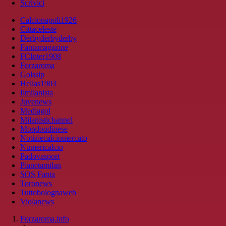
Scrivici
Calcionapoli1926
Cittaceleste
Derbyderbyderby
Fantamagazine
FCInter1908
Forzaroma
Golssip
Hellas1903
Ilmilanista
Juvenews
Mediagol
Milanistichannel
Mondoudinese
Notiziecalciomercato
Numericalcio
Padovasport
Pianetamilan
SOS Fanta
Toronews
Tuttobolognaweb
Violanews
Forzaroma.info