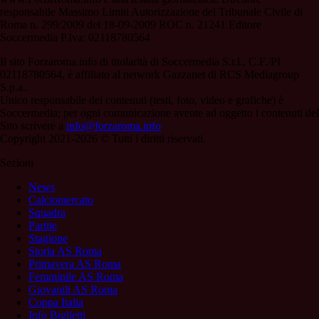
responsabile Massimo Limiti Autorizzazione del Tribunale Civile di
Roma n. 299/2009 del 18-09-2009 ROC n. 21241 Editore
Soccermedia P.Iva: 02118780564
Il sito Forzaroma.info di titolarità di Soccermedia S.r.l., C.F./PI
02118780564, è affiliato al network Gazzanet di RCS Mediagroup
S.p.a..
Unico responsabile dei contenuti (testi, foto, video e grafiche) è
Soccermedia; per ogni comunicazione avente ad oggetto i contenuti del
Sito scrivere a
info@forzaroma.info
Copyright 2021-2026 © Tutti i diritti riservati.
Sezioni
News
Calciomercato
Squadra
Partite
Stagione
Storia AS Roma
Primavera AS Roma
Femminile AS Roma
Giovanili AS Roma
Coppa Italia
Info Biglietti