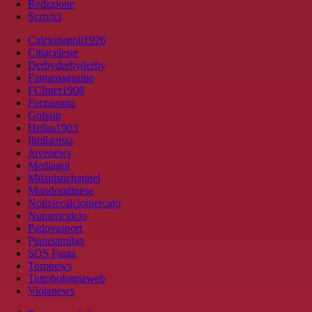
Redazione
Scrivici
Calcionapoli1926
Cittaceleste
Derbyderbyderby
Fantamagazine
FCInter1908
Forzaroma
Golssip
Hellas1903
Ilmilanista
Juvenews
Mediagol
Milanistichannel
Mondoudinese
Notiziecalciomercato
Numericalcio
Padovasport
Pianetamilan
SOS Fanta
Toronews
Tuttobolognaweb
Violanews