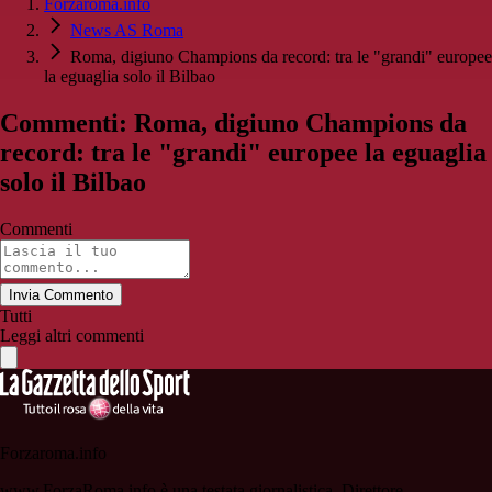
Forzaroma.info
News AS Roma
Roma, digiuno Champions da record: tra le "grandi" europee
la eguaglia solo il Bilbao
Commenti: Roma, digiuno Champions da
record: tra le "grandi" europee la eguaglia
solo il Bilbao
Commenti
Invia Commento
Tutti
Leggi altri commenti
Forzaroma.info
www.ForzaRoma.info è una testata giornalistica. Direttore