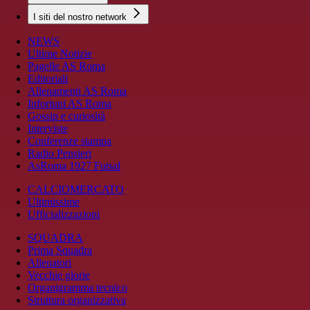
I siti del nostro network
NEWS
Ultime Notizie
Pagelle AS Roma
Editoriali
Allenamenti AS Roma
Infortuni AS Roma
Gossip e curiosità
Interviste
Conferenze stampa
Radio Pensieri
AsRoma 1927 Futsal
CALCIOMERCATO
Ultimissime
Ufficializzazioni
SQUADRA
Prima Squadra
Allenatori
Vecchie glorie
Organigramma tecnico
Struttura organizzativa