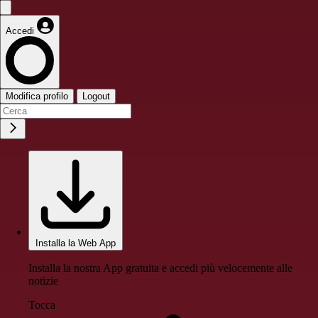
Accedi
Modifica profilo
Logout
Installa la Web App
Installa la nostra App gratuita e accedi più velocemente alle
notizie
Tocca