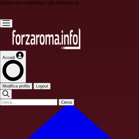
Questo sito contribuisce alla audience de
Accedi
Modifica profilo
Logout
Cerca