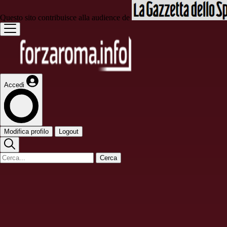
Questo sito contribuisce alla audience de
Accedi
Modifica profilo
Logout
Cerca