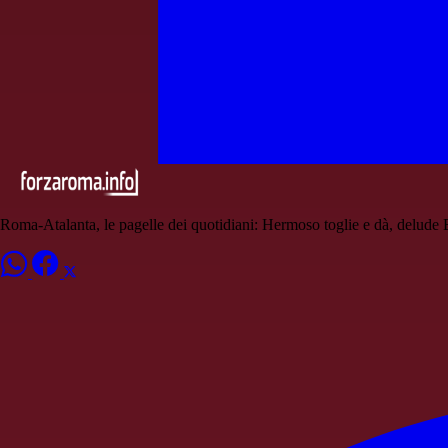
Roma-Atalanta, le pagelle dei quotidiani: Hermoso toglie e dà, delude