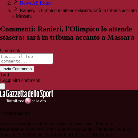
News AS Roma
Ranieri, l'Olimpico lo attende stasera: sarà in tribuna accanto
a Massara
Commenti: Ranieri, l'Olimpico lo attende
stasera: sarà in tribuna accanto a Massara
Commenti
Invia Commento
Tutti
Leggi altri commenti
Forzaroma.info
www.ForzaRoma.info è una testata giornalistica. Direttore
responsabile Massimo Limiti Autorizzazione del Tribunale Civile di
Roma n. 299/2009 del 18-09-2009 ROC n. 21241 Editore