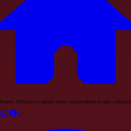
Ranieri, l'Olimpico lo attende stasera: sarà in tribuna accanto a Massara