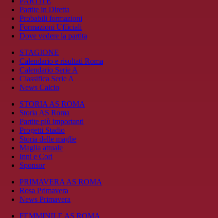
PARTITE
Partite in Diretta
Probabili formazioni
Formazioni Ufficiali
Dove vedere la partita
STAGIONE
Calendario e risultati Roma
Calendario Serie A
Classifica Serie A
News Calcio
STORIA AS ROMA
Storia AS Roma
Partite più importanti
Progetti Stadio
Storia delle maglie
Maglia attuale
Inni e Cori
Sponsor
PRIMAVERA AS ROMA
Rosa Primavera
News Primavera
FEMMINILE AS ROMA