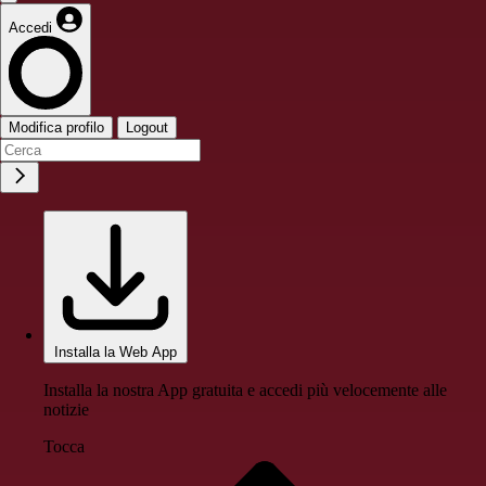
Accedi
Modifica profilo
Logout
Installa la Web App
Installa la nostra App gratuita e accedi più velocemente alle
notizie
Tocca