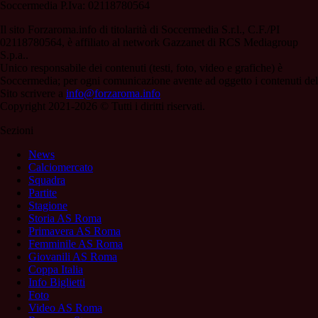
Soccermedia P.Iva: 02118780564
Il sito Forzaroma.info di titolarità di Soccermedia S.r.l., C.F./PI
02118780564, è affiliato al network Gazzanet di RCS Mediagroup
S.p.a..
Unico responsabile dei contenuti (testi, foto, video e grafiche) è
Soccermedia; per ogni comunicazione avente ad oggetto i contenuti del
Sito scrivere a
info@forzaroma.info
Copyright 2021-2026 © Tutti i diritti riservati.
Sezioni
News
Calciomercato
Squadra
Partite
Stagione
Storia AS Roma
Primavera AS Roma
Femminile AS Roma
Giovanili AS Roma
Coppa Italia
Info Biglietti
Foto
Video AS Roma