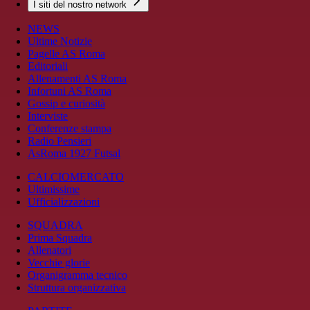
I siti del nostro network
NEWS
Ultime Notizie
Pagelle AS Roma
Editoriali
Allenamenti AS Roma
Infortuni AS Roma
Gossip e curiosità
Interviste
Conferenze stampa
Radio Pensieri
AsRoma 1927 Futsal
CALCIOMERCATO
Ultimissime
Ufficializzazioni
SQUADRA
Prima Squadra
Allenatori
Vecchie glorie
Organigramma tecnico
Struttura organizzativa