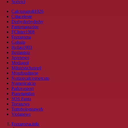
Scrivici
Calcionapoli1926
Cittaceleste
Derbyderbyderby
Fantamagazine
FCInter1908
Forzaroma
Golssip
Hellas1903
Ilmilanista
Juvenews
Mediagol
Milanistichannel
Mondoudinese
Notiziecalciomercato
Numericalcio
Padovasport
Pianetamilan
SOS Fanta
Toronews
Tuttobolognaweb
Violanews
Forzaroma.info