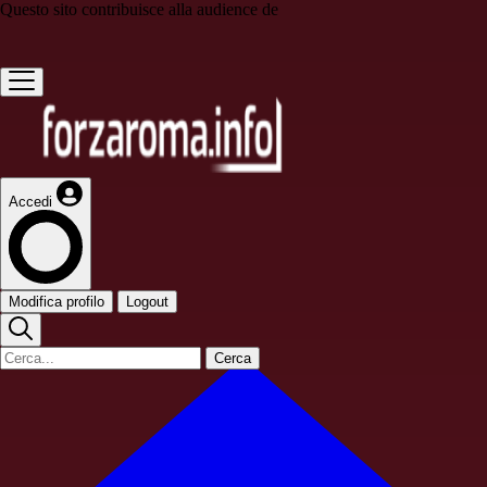
Questo sito contribuisce alla audience de
Accedi
Modifica profilo
Logout
Cerca