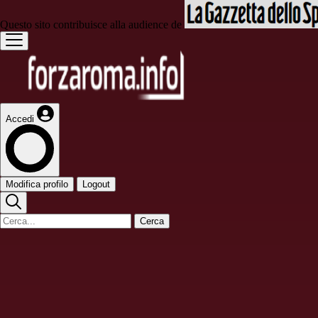
Questo sito contribuisce alla audience de
Accedi
Modifica profilo
Logout
Cerca