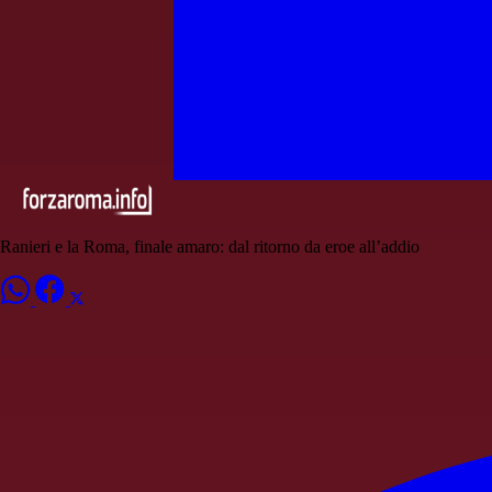
Ranieri e la Roma, finale amaro: dal ritorno da eroe all’addio