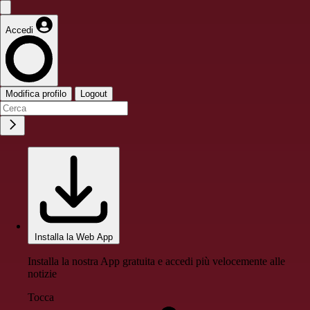
Accedi
Modifica profilo
Logout
Installa la Web App
Installa la nostra App gratuita e accedi più velocemente alle
notizie
Tocca