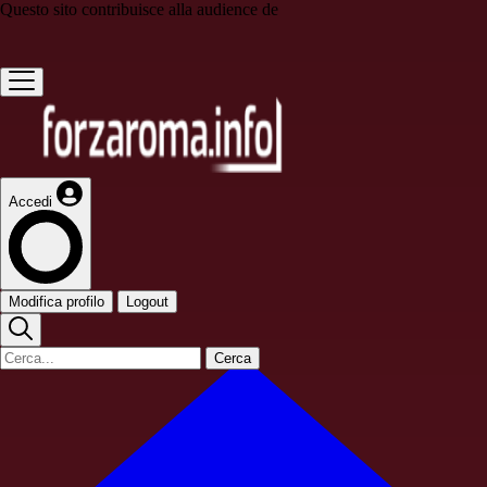
Questo sito contribuisce alla audience de
Accedi
Modifica profilo
Logout
Cerca