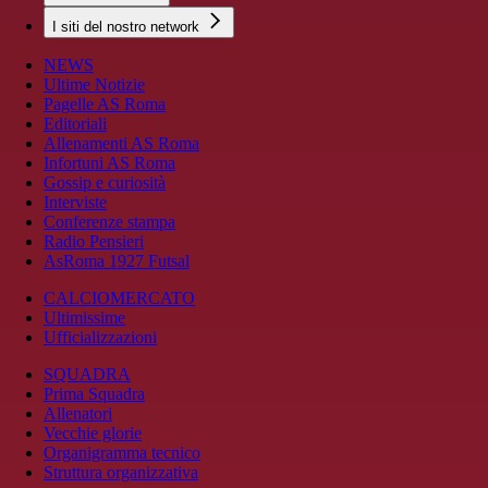
I siti del nostro network
NEWS
Ultime Notizie
Pagelle AS Roma
Editoriali
Allenamenti AS Roma
Infortuni AS Roma
Gossip e curiosità
Interviste
Conferenze stampa
Radio Pensieri
AsRoma 1927 Futsal
CALCIOMERCATO
Ultimissime
Ufficializzazioni
SQUADRA
Prima Squadra
Allenatori
Vecchie glorie
Organigramma tecnico
Struttura organizzativa