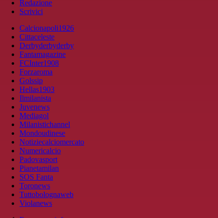
Redazione
Scrivici
Calcionapoli1926
Cittaceleste
Derbyderbyderby
Fantamagazine
FCInter1908
Forzaroma
Golssip
Hellas1903
Ilmilanista
Juvenews
Mediagol
Milanistichannel
Mondoudinese
Notiziecalciomercato
Numericalcio
Padovasport
Pianetamilan
SOS Fanta
Toronews
Tuttobolognaweb
Violanews