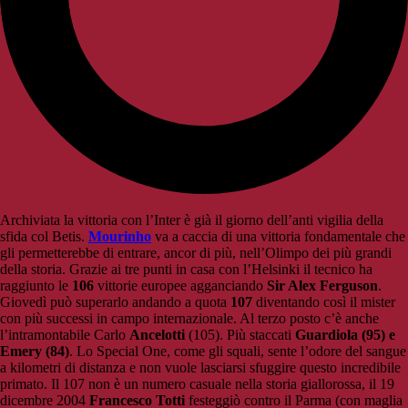
Archiviata la vittoria con l’Inter è già il giorno dell’anti vigilia della
sfida col Betis.
Mourinho
va a caccia di una vittoria fondamentale che
gli permetterebbe di entrare, ancor di più, nell’Olimpo dei più grandi
della storia. Grazie ai tre punti in casa con l’Helsinki il tecnico ha
raggiunto le
106
vittorie europee agganciando
Sir Alex Ferguson
.
Giovedì può superarlo andando a quota
107
diventando così il mister
con più successi in campo internazionale. Al terzo posto c’è anche
l’intramontabile Carlo
Ancelotti
(105). Più staccati
Guardiola (95) e
Emery (84)
. Lo Special One, come gli squali, sente l’odore del sangue
a kilometri di distanza e non vuole lasciarsi sfuggire questo incredibile
primato. Il 107 non è un numero casuale nella storia giallorossa, il 19
dicembre 2004
Francesco Totti
festeggiò contro il Parma (con maglia