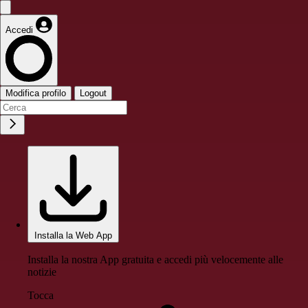
Accedi
Modifica profilo
Logout
Installa la Web App
Installa la nostra App gratuita e accedi più velocemente alle
notizie
Tocca