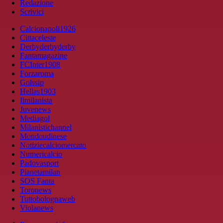
Redazione
Scrivici
Calcionapoli1926
Cittaceleste
Derbyderbyderby
Fantamagazine
FCInter1908
Forzaroma
Golssip
Hellas1903
Ilmilanista
Juvenews
Mediagol
Milanistichannel
Mondoudinese
Notiziecalciomercato
Numericalcio
Padovasport
Pianetamilan
SOS Fanta
Toronews
Tuttobolognaweb
Violanews