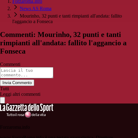
Forzaroma.info
News AS Roma
Mourinho, 32 punti e tanti rimpianti all'andata: fallito
l'aggancio a Fonseca
Commenti: Mourinho, 32 punti e tanti
rimpianti all'andata: fallito l'aggancio a
Fonseca
Commenti
Invia Commento
Tutti
Leggi altri commenti
Forzaroma.info
www.ForzaRoma.info è una testata giornalistica. Direttore