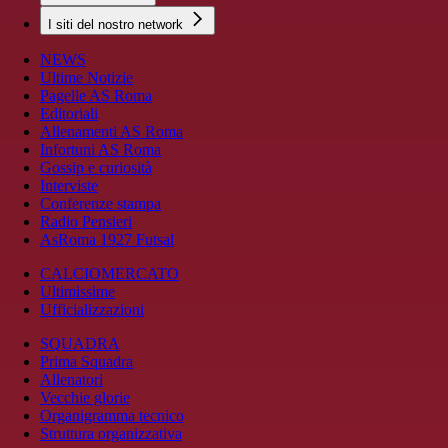
I siti del nostro network
NEWS
Ultime Notizie
Pagelle AS Roma
Editoriali
Allenamenti AS Roma
Infortuni AS Roma
Gossip e curiosità
Interviste
Conferenze stampa
Radio Pensieri
AsRoma 1927 Futsal
CALCIOMERCATO
Ultimissime
Ufficializzazioni
SQUADRA
Prima Squadra
Allenatori
Vecchie glorie
Organigramma tecnico
Struttura organizzativa