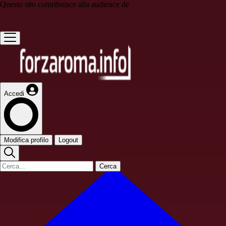
Questo sito contribuisce alla audience de
Accedi
Modifica profilo
Logout
Cerca