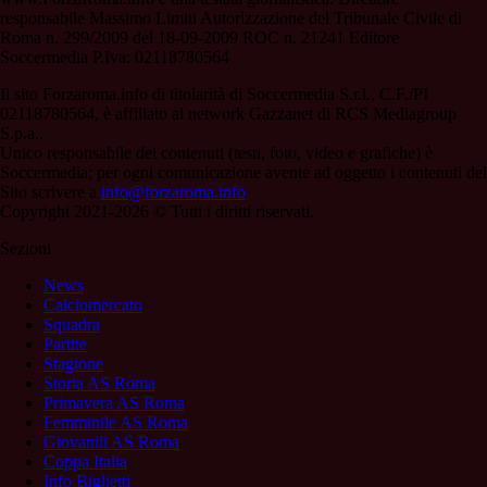
responsabile Massimo Limiti Autorizzazione del Tribunale Civile di
Roma n. 299/2009 del 18-09-2009 ROC n. 21241 Editore
Soccermedia P.Iva: 02118780564
Il sito Forzaroma.info di titolarità di Soccermedia S.r.l., C.F./PI
02118780564, è affiliato al network Gazzanet di RCS Mediagroup
S.p.a..
Unico responsabile dei contenuti (testi, foto, video e grafiche) è
Soccermedia; per ogni comunicazione avente ad oggetto i contenuti del
Sito scrivere a
info@forzaroma.info
Copyright 2021-2026 © Tutti i diritti riservati.
Sezioni
News
Calciomercato
Squadra
Partite
Stagione
Storia AS Roma
Primavera AS Roma
Femminile AS Roma
Giovanili AS Roma
Coppa Italia
Info Biglietti