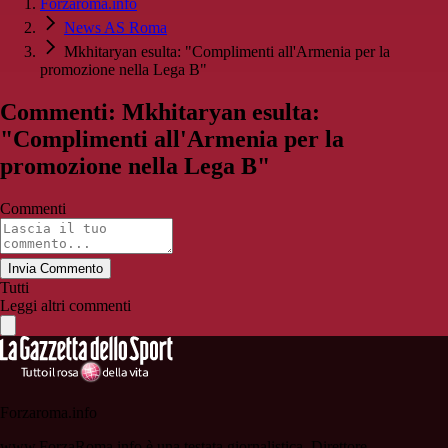
Forzaroma.info
News AS Roma
Mkhitaryan esulta: "Complimenti all'Armenia per la
promozione nella Lega B"
Commenti: Mkhitaryan esulta:
"Complimenti all'Armenia per la
promozione nella Lega B"
Commenti
Invia Commento
Tutti
Leggi altri commenti
Forzaroma.info
www.ForzaRoma.info è una testata giornalistica. Direttore