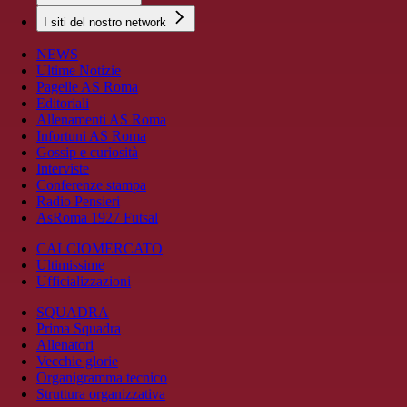
I siti del nostro network
NEWS
Ultime Notizie
Pagelle AS Roma
Editoriali
Allenamenti AS Roma
Infortuni AS Roma
Gossip e curiosità
Interviste
Conferenze stampa
Radio Pensieri
AsRoma 1927 Futsal
CALCIOMERCATO
Ultimissime
Ufficializzazioni
SQUADRA
Prima Squadra
Allenatori
Vecchie glorie
Organigramma tecnico
Struttura organizzativa