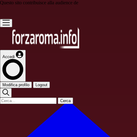
Questo sito contribuisce alla audience de
Accedi
Modifica profilo
Logout
Cerca