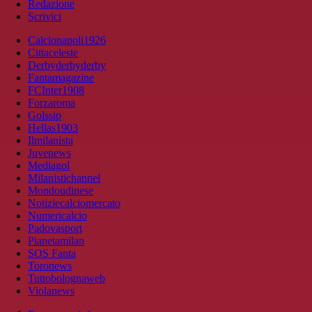
Redazione
Scrivici
Calcionapoli1926
Cittaceleste
Derbyderbyderby
Fantamagazine
FCInter1908
Forzaroma
Golssip
Hellas1903
Ilmilanista
Juvenews
Mediagol
Milanistichannel
Mondoudinese
Notiziecalciomercato
Numericalcio
Padovasport
Pianetamilan
SOS Fanta
Toronews
Tuttobolognaweb
Violanews