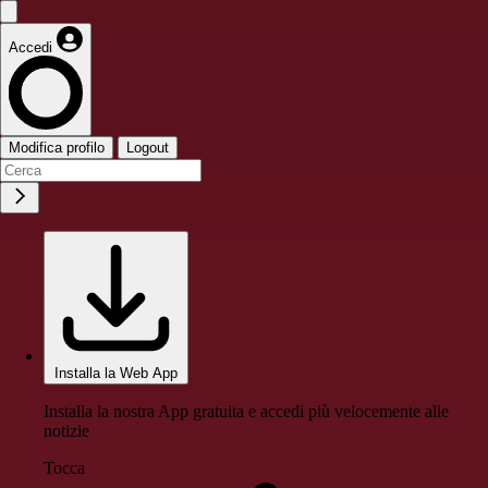
Accedi
Modifica profilo
Logout
Installa la Web App
Installa la nostra App gratuita e accedi più velocemente alle
notizie
Tocca