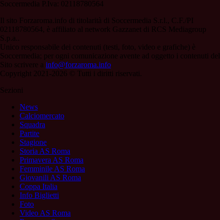
Soccermedia P.Iva: 02118780564
Il sito Forzaroma.info di titolarità di Soccermedia S.r.l., C.F./PI
02118780564, è affiliato al network Gazzanet di RCS Mediagroup
S.p.a..
Unico responsabile dei contenuti (testi, foto, video e grafiche) è
Soccermedia; per ogni comunicazione avente ad oggetto i contenuti del
Sito scrivere a
info@forzaroma.info
Copyright 2021-2026 © Tutti i diritti riservati.
Sezioni
News
Calciomercato
Squadra
Partite
Stagione
Storia AS Roma
Primavera AS Roma
Femminile AS Roma
Giovanili AS Roma
Coppa Italia
Info Biglietti
Foto
Video AS Roma