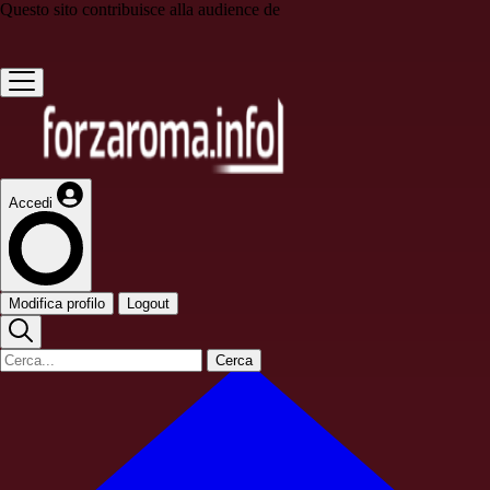
Questo sito contribuisce alla audience de
Accedi
Modifica profilo
Logout
Cerca