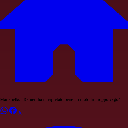
Marianella: "Ranieri ha interpretato bene un ruolo fin troppo vago"