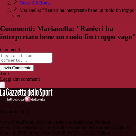
News AS Roma
Marianella: "Ranieri ha interpretato bene un ruolo fin troppo
vago"
Commenti: Marianella: "Ranieri ha
interpretato bene un ruolo fin troppo vago"
Commenti
Invia Commento
Tutti
Leggi altri commenti
Forzaroma.info
www.ForzaRoma.info è una testata giornalistica. Direttore
responsabile Massimo Limiti Autorizzazione del Tribunale Civile di
Roma n. 299/2009 del 18-09-2009 ROC n. 21241 Editore