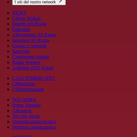
I siti del nostro network
NEWS
Ultime Notizie
Pagelle AS Roma
Editoriali
Allenamenti AS Roma
Infortuni AS Roma
Gossip e curiosità
Interviste
Conferenze stampa
Radio Pensieri
AsRoma 1927 Futsal
CALCIOMERCATO
Ultimissime
Ufficializzazioni
SQUADRA
Prima Squadra
Allenatori
Vecchie glorie
Organigramma tecnico
Struttura organizzativa