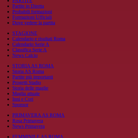
PARTITE
Partite in Diretta
Probabili formazioni
Formazioni Ufficiali
Dove vedere la partita
STAGIONE
Calendario e risultati Roma
Calendario Serie A
Classifica Serie A
News Calcio
STORIA AS ROMA
Storia AS Roma
Partite più importanti
Progetti Stadio
Storia delle maglie
Maglia attuale
Inni e Cori
Sponsor
PRIMAVERA AS ROMA
Rosa Primavera
News Primavera
FEMMINILE AS ROMA