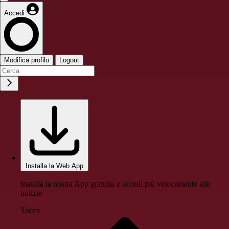
Accedi
Modifica profilo
Logout
Installa la Web App
Installa la nostra App gratuita e accedi più velocemente alle
notizie
Tocca