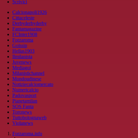
Scrivici
Calcionapoli1926
Cittaceleste
Derbyderbyderby
Fantamagazine
FCInter1908
Forzaroma
Golssip
Hellas1903
Ilmilanista
Juvenews
Mediagol
Milanistichannel
Mondoudinese
Notiziecalciomercato
Numericalcio
Padovasport
Pianetamilan
SOS Fanta
Toronews
Tuttobolognaweb
Violanews
Forzaroma.info