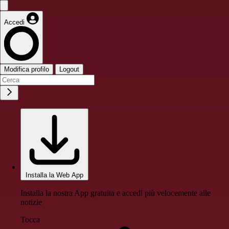
Accedi
Modifica profilo
Logout
Installa la Web App
Installa la nostra App gratuita e accedi più velocemente alle
notizie
Tocca