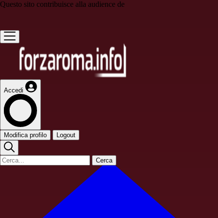
Questo sito contribuisce alla audience de
Accedi
Modifica profilo
Logout
Cerca