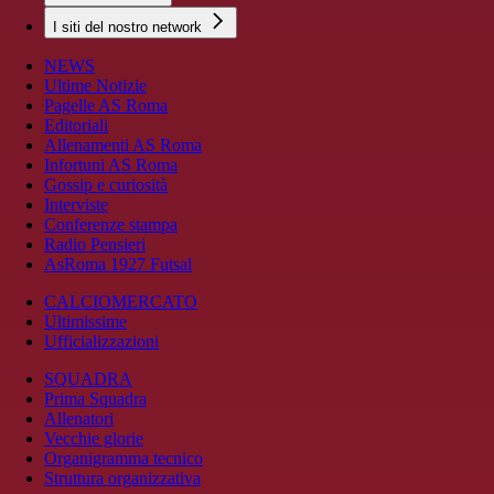
I siti del nostro network
NEWS
Ultime Notizie
Pagelle AS Roma
Editoriali
Allenamenti AS Roma
Infortuni AS Roma
Gossip e curiosità
Interviste
Conferenze stampa
Radio Pensieri
AsRoma 1927 Futsal
CALCIOMERCATO
Ultimissime
Ufficializzazioni
SQUADRA
Prima Squadra
Allenatori
Vecchie glorie
Organigramma tecnico
Struttura organizzativa