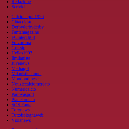
Redazione
Scrivici
Calcionapoli1926
Cittaceleste
Derbyderbyderby
Fantamagazine
FCInter1908
Forzaroma
Golssip
Hellas1903
Ilmilanista
Juvenews
Mediagol
Milanistichannel
Mondoudinese
Notiziecalciomercato
Numericalcio
Padovasport
Pianetamilan
SOS Fanta
Toronews
Tuttobolognaweb
Violanews