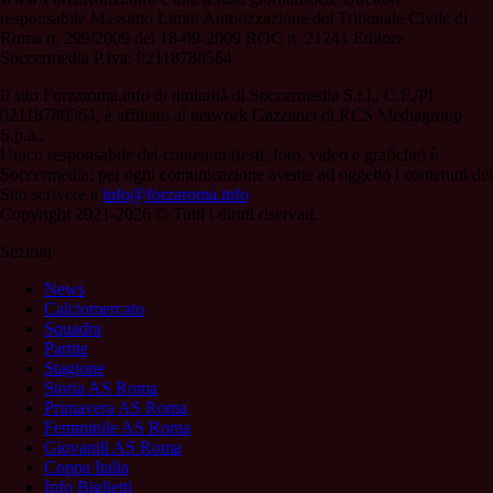
responsabile Massimo Limiti Autorizzazione del Tribunale Civile di
Roma n. 299/2009 del 18-09-2009 ROC n. 21241 Editore
Soccermedia P.Iva: 02118780564
Il sito Forzaroma.info di titolarità di Soccermedia S.r.l., C.F./PI
02118780564, è affiliato al network Gazzanet di RCS Mediagroup
S.p.a..
Unico responsabile dei contenuti (testi, foto, video e grafiche) è
Soccermedia; per ogni comunicazione avente ad oggetto i contenuti del
Sito scrivere a
info@forzaroma.info
Copyright 2021-2026 © Tutti i diritti riservati.
Sezioni
News
Calciomercato
Squadra
Partite
Stagione
Storia AS Roma
Primavera AS Roma
Femminile AS Roma
Giovanili AS Roma
Coppa Italia
Info Biglietti