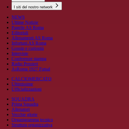
I siti del nostro network
NEWS
Ultime Notizie
Pagelle AS Roma
Editoriali
Allenamenti AS Roma
Infortuni AS Roma
Gossip e curiosità
Interviste
Conferenze stampa
Radio Pensieri
AsRoma 1927 Futsal
CALCIOMERCATO
Ultimissime
Ufficializzazioni
SQUADRA
Prima Squadra
Allenatori
Vecchie glorie
Organigramma tecnico
Struttura organizzativa