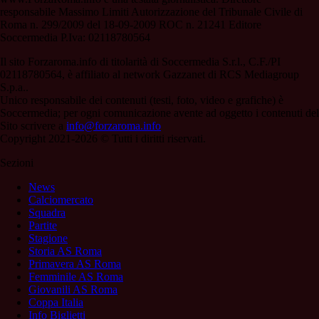
responsabile Massimo Limiti Autorizzazione del Tribunale Civile di
Roma n. 299/2009 del 18-09-2009 ROC n. 21241 Editore
Soccermedia P.Iva: 02118780564
Il sito Forzaroma.info di titolarità di Soccermedia S.r.l., C.F./PI
02118780564, è affiliato al network Gazzanet di RCS Mediagroup
S.p.a..
Unico responsabile dei contenuti (testi, foto, video e grafiche) è
Soccermedia; per ogni comunicazione avente ad oggetto i contenuti del
Sito scrivere a
info@forzaroma.info
Copyright 2021-2026 © Tutti i diritti riservati.
Sezioni
News
Calciomercato
Squadra
Partite
Stagione
Storia AS Roma
Primavera AS Roma
Femminile AS Roma
Giovanili AS Roma
Coppa Italia
Info Biglietti