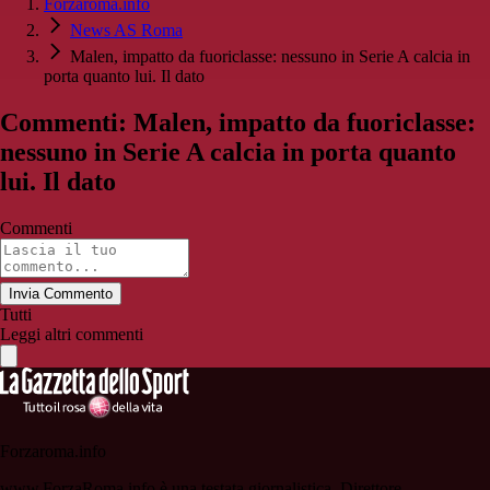
Forzaroma.info
News AS Roma
Malen, impatto da fuoriclasse: nessuno in Serie A calcia in
porta quanto lui. Il dato
Commenti: Malen, impatto da fuoriclasse:
nessuno in Serie A calcia in porta quanto
lui. Il dato
Commenti
Invia Commento
Tutti
Leggi altri commenti
Forzaroma.info
www.ForzaRoma.info è una testata giornalistica. Direttore