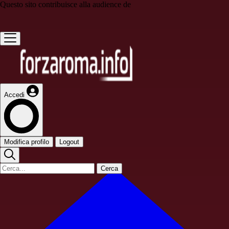
Questo sito contribuisce alla audience de
Accedi
Modifica profilo
Logout
Cerca