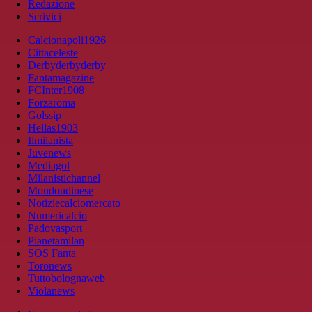
Redazione
Scrivici
Calcionapoli1926
Cittaceleste
Derbyderbyderby
Fantamagazine
FCInter1908
Forzaroma
Golssip
Hellas1903
Ilmilanista
Juvenews
Mediagol
Milanistichannel
Mondoudinese
Notiziecalciomercato
Numericalcio
Padovasport
Pianetamilan
SOS Fanta
Toronews
Tuttobolognaweb
Violanews