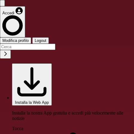
Accedi
Modifica profilo
Logout
Installa la Web App
Installa la nostra App gratuita e accedi più velocemente alle
notizie
Tocca