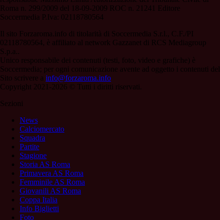
Roma n. 299/2009 del 18-09-2009 ROC n. 21241 Editore
Soccermedia P.Iva: 02118780564
Il sito Forzaroma.info di titolarità di Soccermedia S.r.l., C.F./PI
02118780564, è affiliato al network Gazzanet di RCS Mediagroup
S.p.a..
Unico responsabile dei contenuti (testi, foto, video e grafiche) è
Soccermedia; per ogni comunicazione avente ad oggetto i contenuti del
Sito scrivere a
info@forzaroma.info
Copyright 2021-2026 © Tutti i diritti riservati.
Sezioni
News
Calciomercato
Squadra
Partite
Stagione
Storia AS Roma
Primavera AS Roma
Femminile AS Roma
Giovanili AS Roma
Coppa Italia
Info Biglietti
Foto