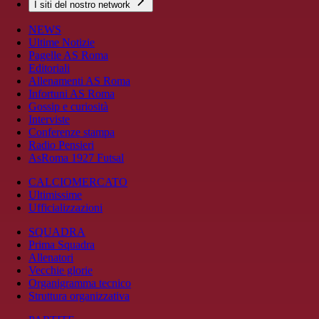
I siti del nostro network
NEWS
Ultime Notizie
Pagelle AS Roma
Editoriali
Allenamenti AS Roma
Infortuni AS Roma
Gossip e curiosità
Interviste
Conferenze stampa
Radio Pensieri
AsRoma 1927 Futsal
CALCIOMERCATO
Ultimissime
Ufficializzazioni
SQUADRA
Prima Squadra
Allenatori
Vecchie glorie
Organigramma tecnico
Struttura organizzativa