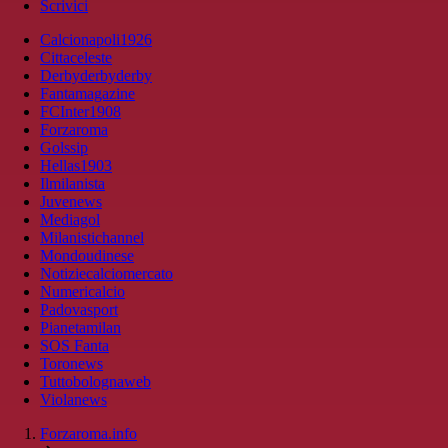
Scrivici
Calcionapoli1926
Cittaceleste
Derbyderbyderby
Fantamagazine
FCInter1908
Forzaroma
Golssip
Hellas1903
Ilmilanista
Juvenews
Mediagol
Milanistichannel
Mondoudinese
Notiziecalciomercato
Numericalcio
Padovasport
Pianetamilan
SOS Fanta
Toronews
Tuttobolognaweb
Violanews
Forzaroma.info