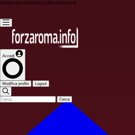
Questo sito contribuisce alla audience de
Accedi
Modifica profilo
Logout
Cerca