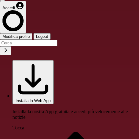
Accedi
Modifica profilo
Logout
Installa la Web App
Installa la nostra App gratuita e accedi più velocemente alle
notizie
Tocca