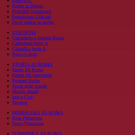
PARTITE
Partite in Diretta
Probabili formazioni
Formazioni Ufficiali
Dove vedere la partita
STAGIONE
Calendario e risultati Roma
Calendario Serie A
Classifica Serie A
News Calcio
STORIA AS ROMA
Storia AS Roma
Partite più importanti
Progetti Stadio
Storia delle maglie
Maglia attuale
Inni e Cori
Sponsor
PRIMAVERA AS ROMA
Rosa Primavera
News Primavera
FEMMINILE AS ROMA