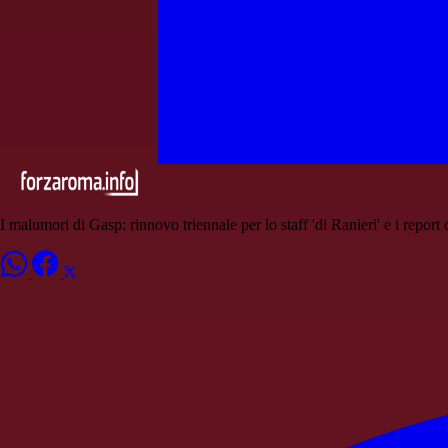
I malumori di Gasp: rinnovo triennale per lo staff 'di Ranieri' e i report