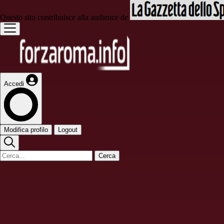
Questo sito contribuisce alla audience de
Accedi
Modifica profilo
Logout
Cerca