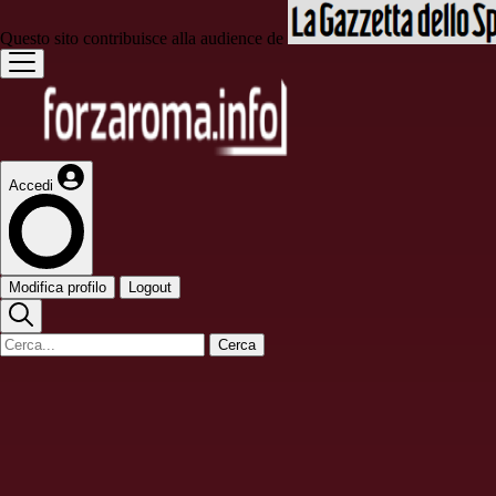
Questo sito contribuisce alla audience de
Accedi
Modifica profilo
Logout
Cerca