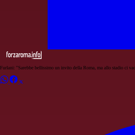
Furlani: "Sarebbe bellissimo un invito della Roma, ma allo stadio ci va