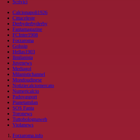
Scrivici
Calcionapoli1926
Cittaceleste
Derbyderbyderby
Fantamagazine
FCInter1908
Forzaroma
Golssip
Hellas1903
Ilmilanista
Juvenews
Mediagol
Milanistichannel
Mondoudinese
Notiziecalciomercato
Numericalcio
Padovasport
Pianetamilan
SOS Fanta
Toronews
Tuttobolognaweb
Violanews
Forzaroma.info