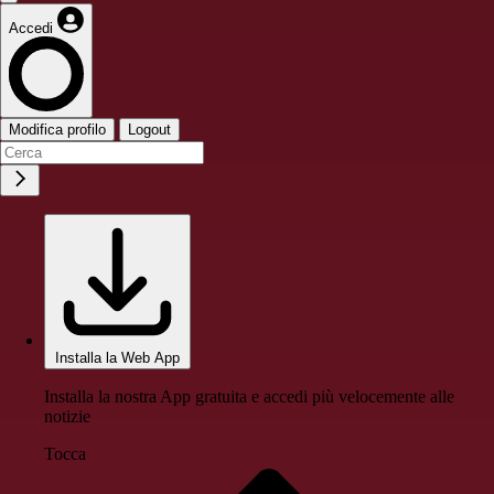
Accedi
Modifica profilo
Logout
Installa la Web App
Installa la nostra App gratuita e accedi più velocemente alle
notizie
Tocca