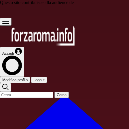
Questo sito contribuisce alla audience de
Accedi
Modifica profilo
Logout
Cerca