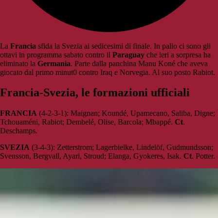
La
Francia
sfida la Svezia ai sedicesimi di finale. In palio ci sono gli
ottavi in programma sabato contro il
Paraguay
che ieri a sorpresa ha
eliminato la
Germania
. Parte dalla panchina Manu Koné che aveva
giocato dal primo minut0 contro Iraq e Norvegia. Al suo posto Rabiot.
Francia-Svezia, le formazioni ufficiali
FRANCIA
(4-2-3-1): Maignan; Koundé, Upamecano, Saliba, Digne;
Tchouaméni, Rabiot; Dembelé, Olise, Barcola; Mbappé.
Ct
.
Deschamps.
SVEZIA
(3-4-3): Zetterstrom; Lagerbielke, Lindelöf, Gudmundsson;
Svensson, Bergvall, Ayari, Stroud; Elanga, Gyokeres, Isak.
Ct
. Potter.