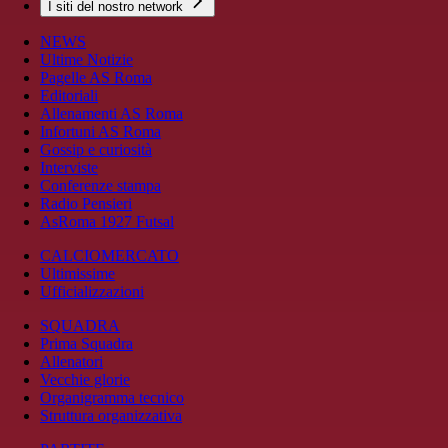
I siti del nostro network
NEWS
Ultime Notizie
Pagelle AS Roma
Editoriali
Allenamenti AS Roma
Infortuni AS Roma
Gossip e curiosità
Interviste
Conferenze stampa
Radio Pensieri
AsRoma 1927 Futsal
CALCIOMERCATO
Ultimissime
Ufficializzazioni
SQUADRA
Prima Squadra
Allenatori
Vecchie glorie
Organigramma tecnico
Struttura organizzativa