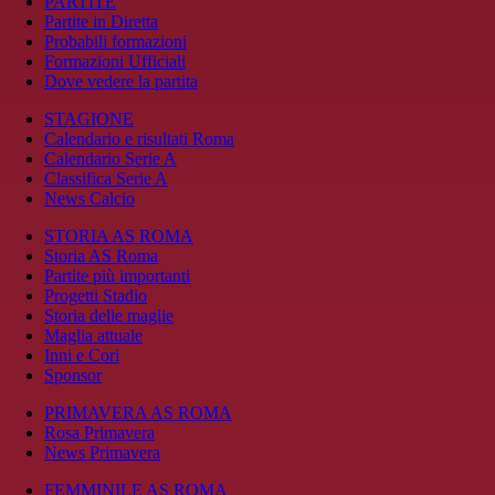
PARTITE
Partite in Diretta
Probabili formazioni
Formazioni Ufficiali
Dove vedere la partita
STAGIONE
Calendario e risultati Roma
Calendario Serie A
Classifica Serie A
News Calcio
STORIA AS ROMA
Storia AS Roma
Partite più importanti
Progetti Stadio
Storia delle maglie
Maglia attuale
Inni e Cori
Sponsor
PRIMAVERA AS ROMA
Rosa Primavera
News Primavera
FEMMINILE AS ROMA