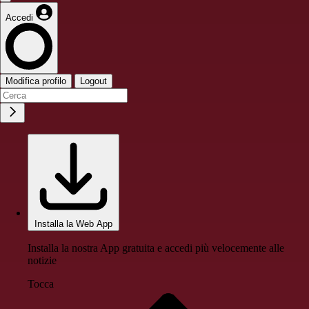
Accedi
Modifica profilo
Logout
Installa la Web App
Installa la nostra App gratuita e accedi più velocemente alle
notizie
Tocca