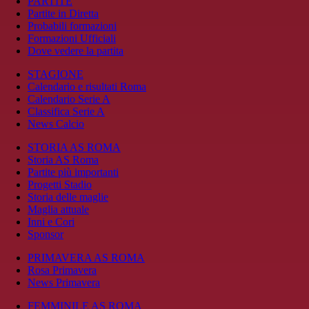
PARTITE
Partite in Diretta
Probabili formazioni
Formazioni Ufficiali
Dove vedere la partita
STAGIONE
Calendario e risultati Roma
Calendario Serie A
Classifica Serie A
News Calcio
STORIA AS ROMA
Storia AS Roma
Partite più importanti
Progetti Stadio
Storia delle maglie
Maglia attuale
Inni e Cori
Sponsor
PRIMAVERA AS ROMA
Rosa Primavera
News Primavera
FEMMINILE AS ROMA