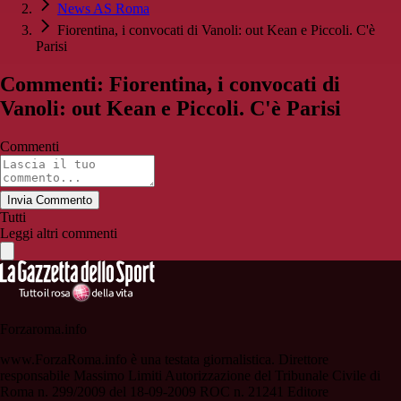
News AS Roma
Fiorentina, i convocati di Vanoli: out Kean e Piccoli. C'è
Parisi
Commenti: Fiorentina, i convocati di
Vanoli: out Kean e Piccoli. C'è Parisi
Commenti
Invia Commento
Tutti
Leggi altri commenti
Forzaroma.info
www.ForzaRoma.info è una testata giornalistica. Direttore
responsabile Massimo Limiti Autorizzazione del Tribunale Civile di
Roma n. 299/2009 del 18-09-2009 ROC n. 21241 Editore