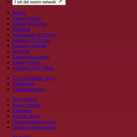
I siti del nostro network
NEWS
Ultime Notizie
Pagelle AS Roma
Editoriali
Allenamenti AS Roma
Infortuni AS Roma
Gossip e curiosità
Interviste
Conferenze stampa
Radio Pensieri
AsRoma 1927 Futsal
CALCIOMERCATO
Ultimissime
Ufficializzazioni
SQUADRA
Prima Squadra
Allenatori
Vecchie glorie
Organigramma tecnico
Struttura organizzativa