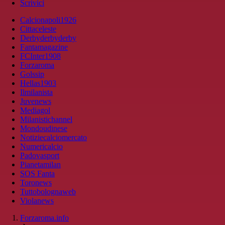
Scrivici
Calcionapoli1926
Cittaceleste
Derbyderbyderby
Fantamagazine
FCInter1908
Forzaroma
Golssip
Hellas1903
Ilmilanista
Juvenews
Mediagol
Milanistichannel
Mondoudinese
Notiziecalciomercato
Numericalcio
Padovasport
Pianetamilan
SOS Fanta
Toronews
Tuttobolognaweb
Violanews
Forzaroma.info