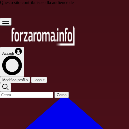
Questo sito contribuisce alla audience de
Accedi
Modifica profilo
Logout
Cerca