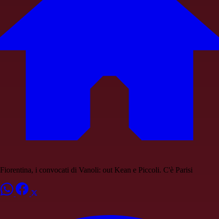
Fiorentina, i convocati di Vanoli: out Kean e Piccoli. C'è Parisi