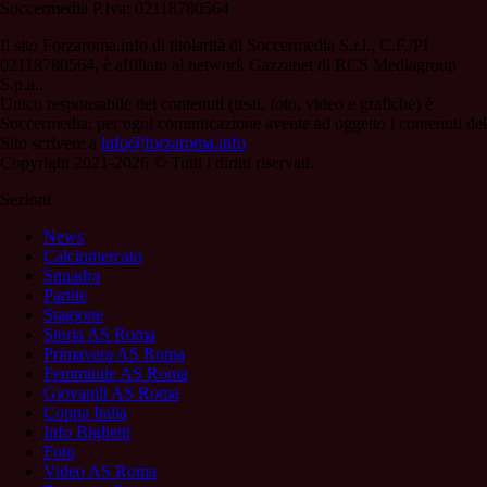
Soccermedia P.Iva: 02118780564
Il sito Forzaroma.info di titolarità di Soccermedia S.r.l., C.F./PI
02118780564, è affiliato al network Gazzanet di RCS Mediagroup
S.p.a..
Unico responsabile dei contenuti (testi, foto, video e grafiche) è
Soccermedia; per ogni comunicazione avente ad oggetto i contenuti del
Sito scrivere a
info@forzaroma.info
Copyright 2021-2026 © Tutti i diritti riservati.
Sezioni
News
Calciomercato
Squadra
Partite
Stagione
Storia AS Roma
Primavera AS Roma
Femminile AS Roma
Giovanili AS Roma
Coppa Italia
Info Biglietti
Foto
Video AS Roma