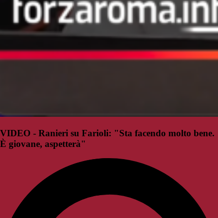
VIDEO - Ranieri su Farioli: "Sta facendo molto bene.
È giovane, aspetterà"