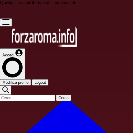
Questo sito contribuisce alla audience de
Accedi
Modifica profilo
Logout
Cerca