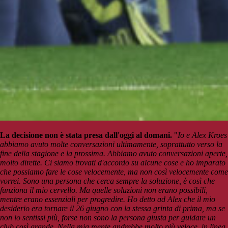
La decisione non è stata presa dall'oggi al domani.
"
Io e Alex Kroes
abbiamo avuto molte conversazioni ultimamente, soprattutto verso la
fine della stagione e la prossima. Abbiamo avuto conversazioni aperte,
molto dirette. Ci siamo trovati d'accordo su alcune cose e ho imparato
che possiamo fare le cose velocemente, ma non così velocemente come
vorrei.
Sono una persona che cerca sempre la soluzione, è così che
funziona il mio cervello. Ma quelle soluzioni non erano possibili,
mentre erano essenziali per progredire. Ho detto ad Alex che il mio
desiderio era tornare il 26 giugno con la stessa grinta di prima, ma se
non lo sentissi più, forse non sono la persona giusta per guidare un
club così grande. N
ella mia mente andrebbe molto più veloce, in linea