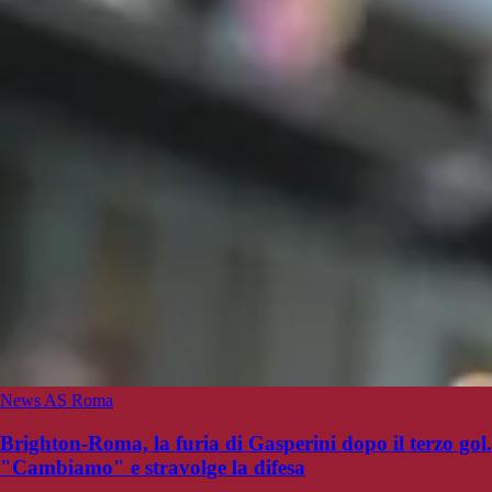
News AS Roma
Brighton-Roma, la furia di Gasperini dopo il terzo gol.
"Cambiamo" e stravolge la difesa