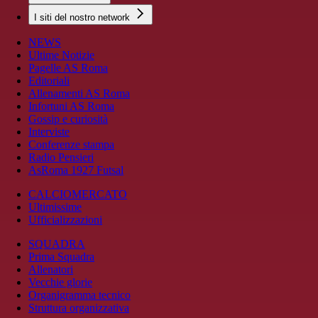
I siti del nostro network
NEWS
Ultime Notizie
Pagelle AS Roma
Editoriali
Allenamenti AS Roma
Infortuni AS Roma
Gossip e curiosità
Interviste
Conferenze stampa
Radio Pensieri
AsRoma 1927 Futsal
CALCIOMERCATO
Ultimissime
Ufficializzazioni
SQUADRA
Prima Squadra
Allenatori
Vecchie glorie
Organigramma tecnico
Struttura organizzativa