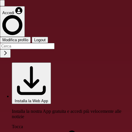
Accedi
Modifica profilo
Logout
Installa la Web App
Installa la nostra App gratuita e accedi più velocemente alle
notizie
Tocca