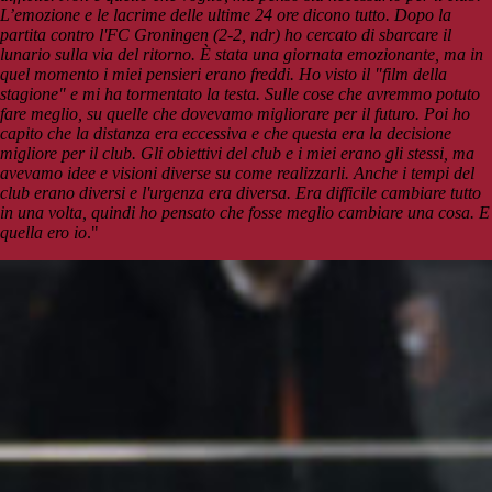
L’emozione e le lacrime delle ultime 24 ore dicono tutto. Dopo la
partita contro l'FC Groningen (2-2, ndr) ho cercato di sbarcare il
lunario sulla via del ritorno. È stata una giornata emozionante, ma in
quel momento i miei pensieri erano freddi. Ho visto il "film della
stagione" e mi ha tormentato la testa. Sulle cose che avremmo potuto
fare meglio, su quelle che dovevamo migliorare per il futuro. Poi ho
capito che la distanza era eccessiva e che questa era la decisione
migliore per il club.
Gli obiettivi del club e i miei erano gli stessi, ma
avevamo idee e visioni diverse su come realizzarli. Anche i tempi del
club erano diversi e l'urgenza era diversa. Era difficile cambiare tutto
in una volta, quindi ho pensato che fosse meglio cambiare una cosa. E
quella ero io
."