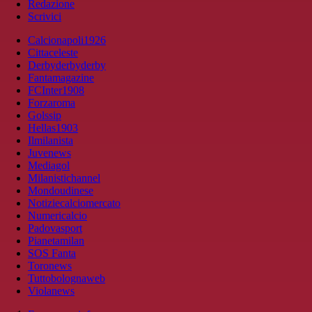
Redazione
Scrivici
Calcionapoli1926
Cittaceleste
Derbyderbyderby
Fantamagazine
FCInter1908
Forzaroma
Golssip
Hellas1903
Ilmilanista
Juvenews
Mediagol
Milanistichannel
Mondoudinese
Notiziecalciomercato
Numericalcio
Padovasport
Pianetamilan
SOS Fanta
Toronews
Tuttobolognaweb
Violanews