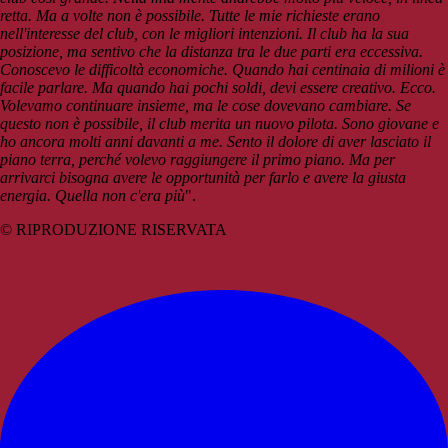
retta. Ma a volte non è possibile. Tutte le mie richieste erano
nell'interesse del club, con le migliori intenzioni. Il club ha la sua
posizione, ma sentivo che la distanza tra le due parti era eccessiva.
Conoscevo le difficoltà economiche. Quando hai centinaia di milioni è
facile parlare. Ma quando hai pochi soldi, devi essere creativo. Ecco.
Volevamo continuare insieme, ma le cose dovevano cambiare. Se
questo non è possibile, il club merita un nuovo pilota.
Sono giovane e
ho ancora molti anni davanti a me. Sento il dolore di aver lasciato il
piano terra, perché volevo raggiungere il primo piano. Ma per
arrivarci bisogna avere le opportunità per farlo e avere la giusta
energia. Quella non c'era più
".
© RIPRODUZIONE RISERVATA