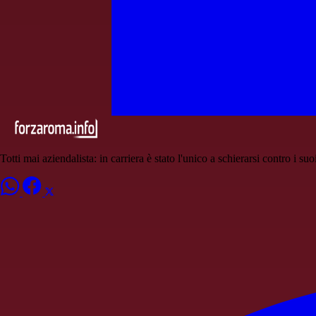
Totti mai aziendalista: in carriera è stato l'unico a schierarsi contro i suoi