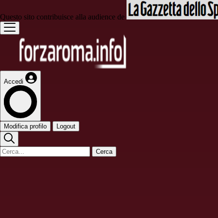
Questo sito contribuisce alla audience de
Accedi
Modifica profilo
Logout
Cerca