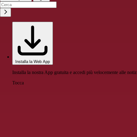
Installa la Web App
Installa la nostra App gratuita e accedi più velocemente alle notiz
Tocca