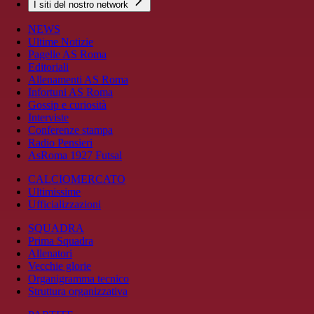
I siti del nostro network
NEWS
Ultime Notizie
Pagelle AS Roma
Editoriali
Allenamenti AS Roma
Infortuni AS Roma
Gossip e curiosità
Interviste
Conferenze stampa
Radio Pensieri
AsRoma 1927 Futsal
CALCIOMERCATO
Ultimissime
Ufficializzazioni
SQUADRA
Prima Squadra
Allenatori
Vecchie glorie
Organigramma tecnico
Struttura organizzativa