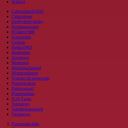
Scrivici
Calcionapoli1926
Cittaceleste
Derbyderbyderby
Fantamagazine
FCInter1908
Forzaroma
Golssip
Hellas1903
Ilmilanista
Juvenews
Mediagol
Milanistichannel
Mondoudinese
Notiziecalciomercato
Numericalcio
Padovasport
Pianetamilan
SOS Fanta
Toronews
Tuttobolognaweb
Violanews
Forzaroma.info