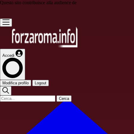
Questo sito contribuisce alla audience de
Accedi
Modifica profilo
Logout
Cerca