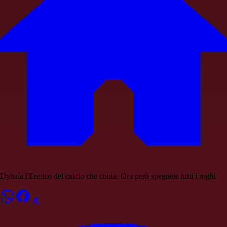
Dybala l'Eretico del calcio che conta. Ora però spegnete tutti i roghi