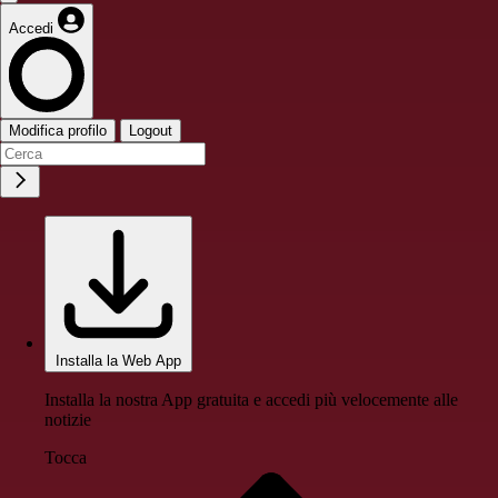
Accedi
Modifica profilo
Logout
Installa la Web App
Installa la nostra App gratuita e accedi più velocemente alle
notizie
Tocca