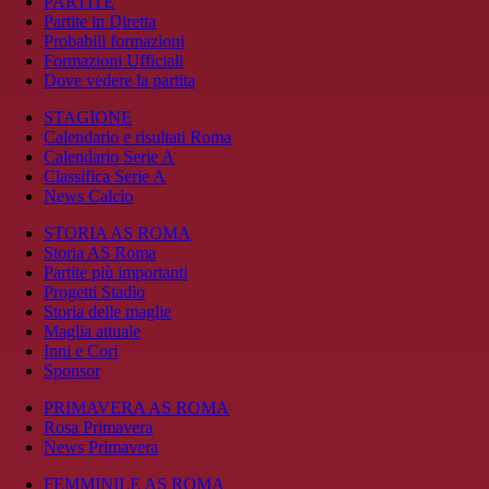
PARTITE
Partite in Diretta
Probabili formazioni
Formazioni Ufficiali
Dove vedere la partita
STAGIONE
Calendario e risultati Roma
Calendario Serie A
Classifica Serie A
News Calcio
STORIA AS ROMA
Storia AS Roma
Partite più importanti
Progetti Stadio
Storia delle maglie
Maglia attuale
Inni e Cori
Sponsor
PRIMAVERA AS ROMA
Rosa Primavera
News Primavera
FEMMINILE AS ROMA