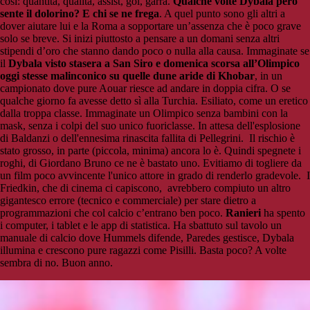
così: quantità, qualità, assist, gol, garra.
Qualche volte Dybala però
sente il dolorino? E chi se ne frega
. A quel punto sono gli altri a
dover aiutare lui e la Roma a sopportare un’assenza che è poco grave
solo se breve. Si inizi piuttosto a pensare a un domani senza altri
stipendi d’oro che stanno dando poco o nulla alla causa. Immaginate se
il
Dybala visto stasera a San Siro e domenica scorsa all’Olimpico
oggi stesse malinconico su quelle dune aride di Khobar
, in un
campionato dove pure Aouar riesce ad andare in doppia cifra. O se
qualche giorno fa avesse detto sì alla Turchia. Esiliato, come un eretico
dalla troppa classe. Immaginate un Olimpico senza bambini con la
mask, senza i colpi del suo unico fuoriclasse. In attesa dell'esplosione
di Baldanzi o dell'ennesima rinascita fallita di Pellegrini. Il rischio è
stato grosso, in parte (piccola, minima) ancora lo è. Quindi spegnete i
roghi, di Giordano Bruno ce ne è bastato uno. Evitiamo di togliere da
un film poco avvincente l'unico attore in grado di renderlo gradevole. I
Friedkin, che di cinema ci capiscono, avrebbero compiuto un altro
gigantesco errore (tecnico e commerciale) per stare dietro a
programmazioni che col calcio c’entrano ben poco.
Ranieri
ha spento
i computer, i tablet e le app di statistica. Ha sbattuto sul tavolo un
manuale di calcio dove Hummels difende, Paredes gestisce, Dybala
illumina e crescono pure ragazzi come Pisilli. Basta poco? A volte
sembra di no. Buon anno.