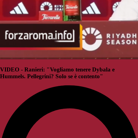
VIDEO - Ranieri: "Vogliamo tenere Dybala e
Hummels. Pellegrini? Solo se è contento"