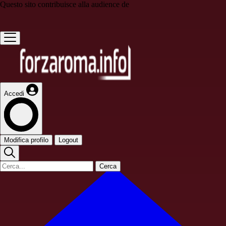
Questo sito contribuisce alla audience de
Accedi
Modifica profilo
Logout
Cerca