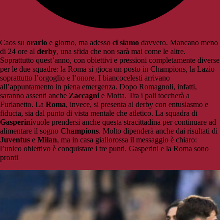
Caos su
orario
e giorno, ma adesso
ci siamo
davvero. Mancano meno
di 24 ore al
derby
, una sfida che non sarà mai come le altre.
Soprattutto quest’anno, con obiettivi e pressioni completamente diverse
per le due squadre: la Roma si gioca un posto in Champions, la Lazio
soprattutto l’orgoglio e l’onore. I biancocelesti arrivano
all’appuntamento in piena emergenza. Dopo Romagnoli, infatti,
saranno assenti anche
Zaccagni
e Motta. Tra i pali toccherà a
Furlanetto. La
Roma
, invece, si presenta al derby con entusiasmo e
fiducia, sia dal punto di vista mentale che atletico. La squadra di
Gasperini
vuole prendersi anche questa stracittadina per continuare ad
alimentare il sogno
Champions
. Molto dipenderà anche dai risultati di
Juventus
e
Milan
, ma in casa giallorossa il messaggio è chiaro:
l’unico obiettivo è conquistare i tre punti. Gasperini e la Roma sono
pronti