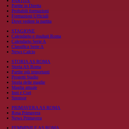
PARTITE
Partite in Diretta
Probabili formazioni
Formazioni Ufficiali
Dove vedere la partita
STAGIONE
Calendario e risultati Roma
Calendario Serie A
Classifica Serie A
News Calcio
STORIA AS ROMA
Storia AS Roma
Partite più importanti
Progetti Stadio
Storia delle maglie
Maglia attuale
Inni e Cori
Sponsor
PRIMAVERA AS ROMA
Rosa Primavera
News Primavera
FEMMINILE AS ROMA