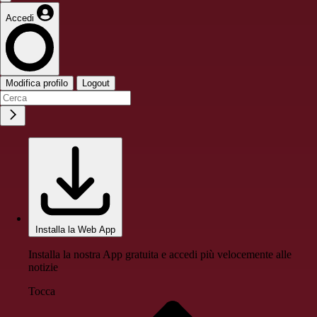
Accedi
Modifica profilo
Logout
Installa la Web App
Installa la nostra App gratuita e accedi più velocemente alle
notizie
Tocca