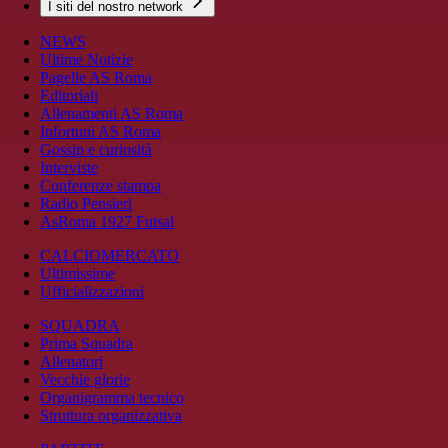
I siti del nostro network
NEWS
Ultime Notizie
Pagelle AS Roma
Editoriali
Allenamenti AS Roma
Infortuni AS Roma
Gossip e curiosità
Interviste
Conferenze stampa
Radio Pensieri
AsRoma 1927 Futsal
CALCIOMERCATO
Ultimissime
Ufficializzazioni
SQUADRA
Prima Squadra
Allenatori
Vecchie glorie
Organigramma tecnico
Struttura organizzativa