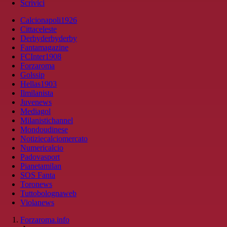
Scrivici
Calcionapoli1926
Cittaceleste
Derbyderbyderby
Fantamagazine
FCInter1908
Forzaroma
Golssip
Hellas1903
Ilmilanista
Juvenews
Mediagol
Milanistichannel
Mondoudinese
Notiziecalciomercato
Numericalcio
Padovasport
Pianetamilan
SOS Fanta
Toronews
Tuttobolognaweb
Violanews
Forzaroma.info