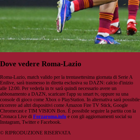
Dove vedere Roma-Lazio
Roma-Lazio, match valido per la trentasettesima giornata di Serie A
Enilive, sarà trasmesso in diretta esclusiva su DAZN: calcio d'inizio
alle 12:00. Per vederla in tv sarà quindi necessario avere un
abbonamento a DAZN, scaricare l'app su smart tv, oppure su una
console di gioco come Xbox o PlayStation. In alternativa sarà possibile
ricorrere ad altri dispositivi come Amazon Fire TV Stick, Google
Chromecast e TIM VISION Box. È possibile seguire la partita con la
Cronaca Live di
Forzaroma.info
e con gli aggiornamenti social su
Instagram, Twitter e Facebook.
© RIPRODUZIONE RISERVATA