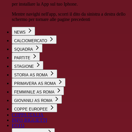
per installare la App sul tuo Iphone.
Mentre navighi nell'app, scorri il dito da sinistra a destra dello
schermo per tornare alle pagine precedenti
NEWS
CALCIOMERCATO
SQUADRA
PARTITE
STAGIONE
STORIA AS ROMA
PRIMAVERA AS ROMA
FEMMINILE AS ROMA
GIOVANILI AS ROMA
COPPE EUROPEE
COPPA ITALIA
INFO BIGLIETTI
FOTO