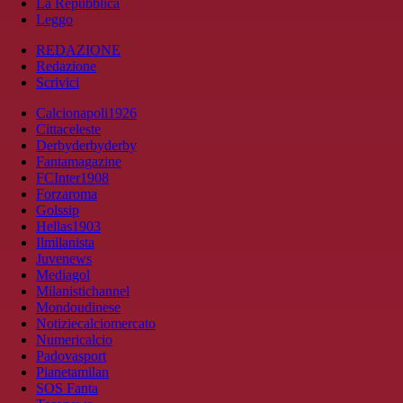
La Repubblica
Leggo
REDAZIONE
Redazione
Scrivici
Calcionapoli1926
Cittaceleste
Derbyderbyderby
Fantamagazine
FCInter1908
Forzaroma
Golssip
Hellas1903
Ilmilanista
Juvenews
Mediagol
Milanistichannel
Mondoudinese
Notiziecalciomercato
Numericalcio
Padovasport
Pianetamilan
SOS Fanta