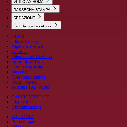
VIDEO AS ROMA
RASSEGNA STAMPA
REDAZIONE
I siti del nostro network
NEWS
Ultime Notizie
Pagelle AS Roma
Editoriali
Allenamenti AS Roma
Infortuni AS Roma
Gossip e curiosità
Interviste
Conferenze stampa
Radio Pensieri
AsRoma 1927 Futsal
CALCIOMERCATO
Ultimissime
Ufficializzazioni
SQUADRA
Prima Squadra
Allenatori