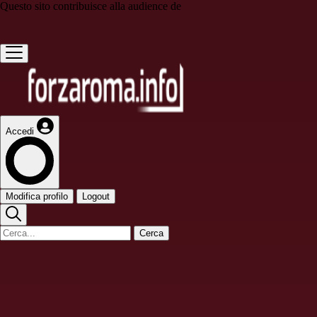
Questo sito contribuisce alla audience de
Accedi
Modifica profilo
Logout
Cerca