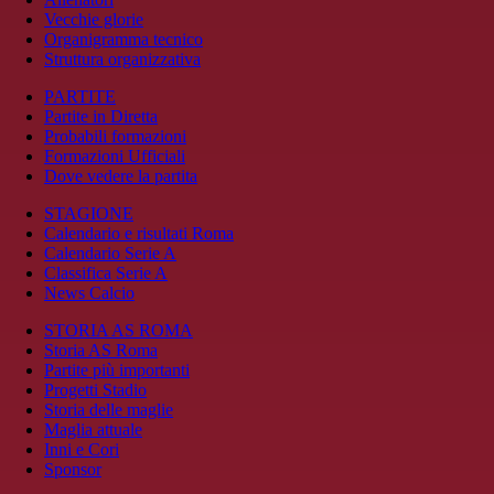
Vecchie glorie
Organigramma tecnico
Struttura organizzativa
PARTITE
Partite in Diretta
Probabili formazioni
Formazioni Ufficiali
Dove vedere la partita
STAGIONE
Calendario e risultati Roma
Calendario Serie A
Classifica Serie A
News Calcio
STORIA AS ROMA
Storia AS Roma
Partite più importanti
Progetti Stadio
Storia delle maglie
Maglia attuale
Inni e Cori
Sponsor