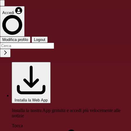
Accedi
Modifica profilo
Logout
Installa la Web App
Installa la nostra App gratuita e accedi più velocemente alle
notizie
Tocca