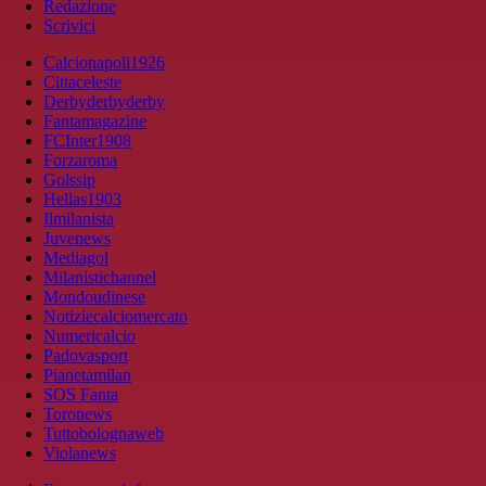
Redazione
Scrivici
Calcionapoli1926
Cittaceleste
Derbyderbyderby
Fantamagazine
FCInter1908
Forzaroma
Golssip
Hellas1903
Ilmilanista
Juvenews
Mediagol
Milanistichannel
Mondoudinese
Notiziecalciomercato
Numericalcio
Padovasport
Pianetamilan
SOS Fanta
Toronews
Tuttobolognaweb
Violanews