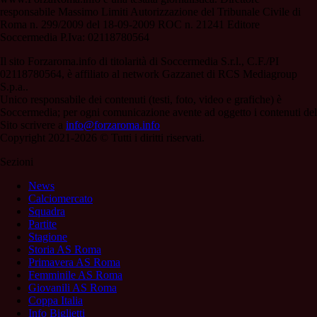
responsabile Massimo Limiti Autorizzazione del Tribunale Civile di
Roma n. 299/2009 del 18-09-2009 ROC n. 21241 Editore
Soccermedia P.Iva: 02118780564
Il sito Forzaroma.info di titolarità di Soccermedia S.r.l., C.F./PI
02118780564, è affiliato al network Gazzanet di RCS Mediagroup
S.p.a..
Unico responsabile dei contenuti (testi, foto, video e grafiche) è
Soccermedia; per ogni comunicazione avente ad oggetto i contenuti del
Sito scrivere a
info@forzaroma.info
Copyright 2021-2026 © Tutti i diritti riservati.
Sezioni
News
Calciomercato
Squadra
Partite
Stagione
Storia AS Roma
Primavera AS Roma
Femminile AS Roma
Giovanili AS Roma
Coppa Italia
Info Biglietti