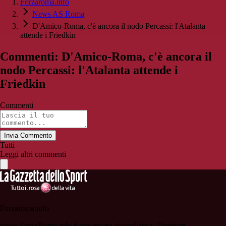
Forzaroma.info
News AS Roma
D'Amico-Roma, c'è ancora il nodo Percassi: l'Atalanta
attende i Friedkin
Commenti: D'Amico-Roma, c'è ancora il
nodo Percassi: l'Atalanta attende i
Friedkin
Commenti
Invia Commento
Tutti
Leggi altri commenti
Forzaroma.info
www.ForzaRoma.info è una testata giornalistica. Direttore