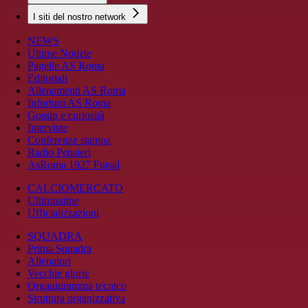
I siti del nostro network
NEWS
Ultime Notizie
Pagelle AS Roma
Editoriali
Allenamenti AS Roma
Infortuni AS Roma
Gossip e curiosità
Interviste
Conferenze stampa
Radio Pensieri
AsRoma 1927 Futsal
CALCIOMERCATO
Ultimissime
Ufficializzazioni
SQUADRA
Prima Squadra
Allenatori
Vecchie glorie
Organigramma tecnico
Struttura organizzativa