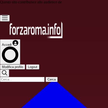
Questo sito contribuisce alla audience de
Accedi
Modifica profilo
Logout
Cerca