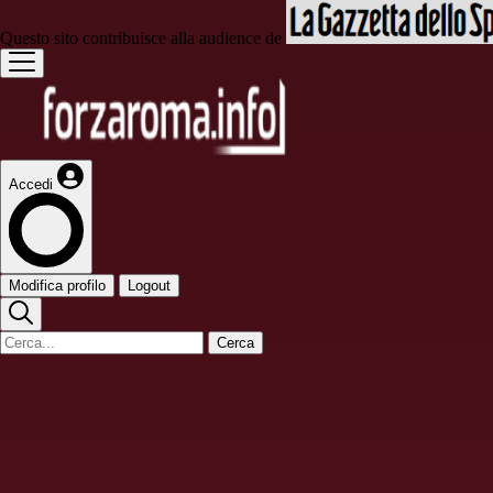
Questo sito contribuisce alla audience de
Accedi
Modifica profilo
Logout
Cerca