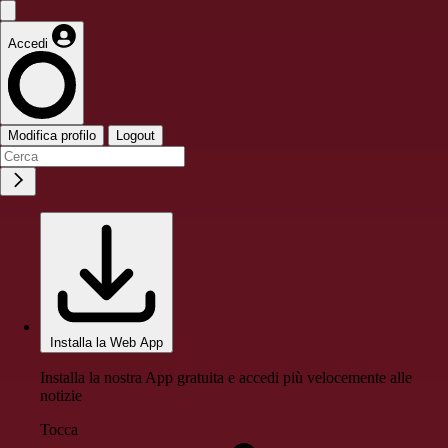
Accedi
Modifica profilo
Logout
Installa la Web App
Installa la nostra App gratuita e accedi più velocemente alle
notizie
Tocca