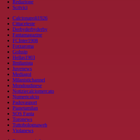
Redazione
Scrivici
Calcionapoli1926
Cittaceleste
Derbyderbyderby
Fantamagazine
FCInter1908
Forzaroma
Golssip
Hellas1903
Ilmilanista
Juvenews
Mediagol
Milanistichannel
Mondoudinese
Notiziecalciomercato
Numericalcio
Padovasport
Pianetamilan
SOS Fanta
Toronews
Tuttobolognaweb
Violanews