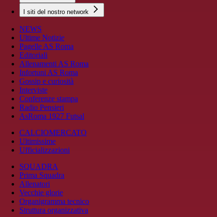
I siti del nostro network
NEWS
Ultime Notizie
Pagelle AS Roma
Editoriali
Allenamenti AS Roma
Infortuni AS Roma
Gossip e curiosità
Interviste
Conferenze stampa
Radio Pensieri
AsRoma 1927 Futsal
CALCIOMERCATO
Ultimissime
Ufficializzazioni
SQUADRA
Prima Squadra
Allenatori
Vecchie glorie
Organigramma tecnico
Struttura organizzativa