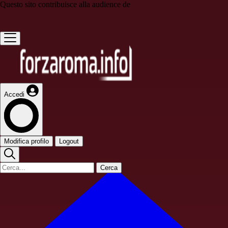
Questo sito contribuisce alla audience de
Accedi
Modifica profilo
Logout
Cerca