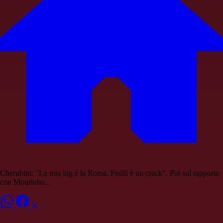
Cherubini: "La mia big è la Roma. Pisilli è un crack". Poi sul rapporto
con Mourinho...