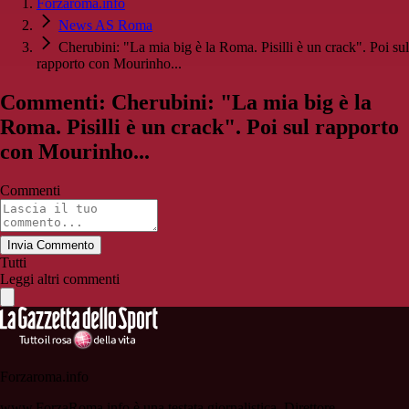
Forzaroma.info
News AS Roma
Cherubini: "La mia big è la Roma. Pisilli è un crack". Poi sul
rapporto con Mourinho...
Commenti: Cherubini: "La mia big è la
Roma. Pisilli è un crack". Poi sul rapporto
con Mourinho...
Commenti
Invia Commento
Tutti
Leggi altri commenti
Forzaroma.info
www.ForzaRoma.info è una testata giornalistica. Direttore