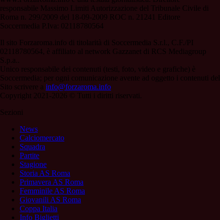
responsabile Massimo Limiti Autorizzazione del Tribunale Civile di
Roma n. 299/2009 del 18-09-2009 ROC n. 21241 Editore
Soccermedia P.Iva: 02118780564
Il sito Forzaroma.info di titolarità di Soccermedia S.r.l., C.F./PI
02118780564, è affiliato al network Gazzanet di RCS Mediagroup
S.p.a..
Unico responsabile dei contenuti (testi, foto, video e grafiche) è
Soccermedia; per ogni comunicazione avente ad oggetto i contenuti del
Sito scrivere a
info@forzaroma.info
Copyright 2021-2026 © Tutti i diritti riservati.
Sezioni
News
Calciomercato
Squadra
Partite
Stagione
Storia AS Roma
Primavera AS Roma
Femminile AS Roma
Giovanili AS Roma
Coppa Italia
Info Biglietti