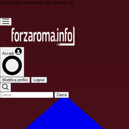
Questo sito contribuisce alla audience de
Accedi
Modifica profilo
Logout
Cerca