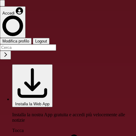
Accedi
Modifica profilo
Logout
Installa la Web App
Installa la nostra App gratuita e accedi più velocemente alle
notizie
Tocca