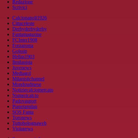
Redazione
Scrivici
Calcionapoli1926
Cittaceleste
Derbyderbyderby
Fantamagazine
FCInter1908
Forzaroma
Golssip
Hellas1903
Ilmilanista
Juvenews
Mediagol
Milanistichannel
Mondoudinese
Notiziecalciomercato
Numericalcio
Padovasport
Pianetamilan
SOS Fanta
Toronews
Tuttobolognaweb
Violanews