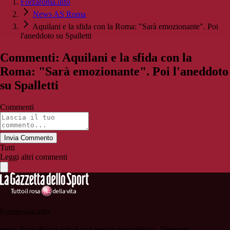
Forzaroma.info
News AS Roma
Aquilani e la sfida con la Roma: "Sarà emozionante". Poi
l'aneddoto su Spalletti
Commenti: Aquilani e la sfida con la
Roma: "Sarà emozionante". Poi l'aneddoto
su Spalletti
Commenti
Invia Commento
Tutti
Leggi altri commenti
Forzaroma.info
www.ForzaRoma.info è una testata giornalistica. Direttore