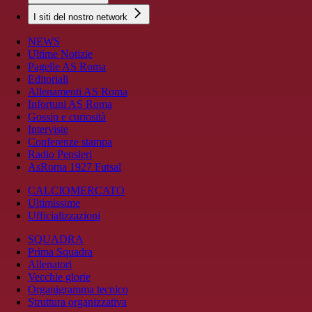
I siti del nostro network
NEWS
Ultime Notizie
Pagelle AS Roma
Editoriali
Allenamenti AS Roma
Infortuni AS Roma
Gossip e curiosità
Interviste
Conferenze stampa
Radio Pensieri
AsRoma 1927 Futsal
CALCIOMERCATO
Ultimissime
Ufficializzazioni
SQUADRA
Prima Squadra
Allenatori
Vecchie glorie
Organigramma tecnico
Struttura organizzativa