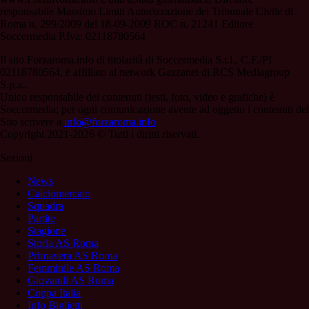
responsabile Massimo Limiti Autorizzazione del Tribunale Civile di
Roma n. 299/2009 del 18-09-2009 ROC n. 21241 Editore
Soccermedia P.Iva: 02118780564
Il sito Forzaroma.info di titolarità di Soccermedia S.r.l., C.F./PI
02118780564, è affiliato al network Gazzanet di RCS Mediagroup
S.p.a..
Unico responsabile dei contenuti (testi, foto, video e grafiche) è
Soccermedia; per ogni comunicazione avente ad oggetto i contenuti del
Sito scrivere a
info@forzaroma.info
Copyright 2021-2026 © Tutti i diritti riservati.
Sezioni
News
Calciomercato
Squadra
Partite
Stagione
Storia AS Roma
Primavera AS Roma
Femminile AS Roma
Giovanili AS Roma
Coppa Italia
Info Biglietti