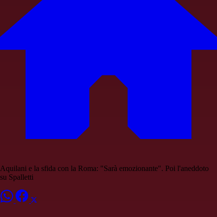
Aquilani e la sfida con la Roma: "Sarà emozionante". Poi l'aneddoto
su Spalletti