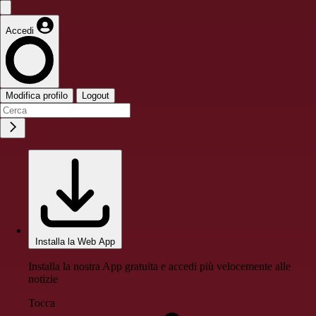
Accedi
Modifica profilo
Logout
Installa la Web App
Installa la nostra App gratuita e accedi più velocemente alle
notizie
Tocca