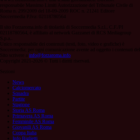
responsabile Massimo Limiti Autorizzazione del Tribunale Civile di
Roma n. 299/2009 del 18-09-2009 ROC n. 21241 Editore
Soccermedia P.Iva: 02118780564
Il sito Forzaroma.info di titolarità di Soccermedia S.r.l., C.F./PI
02118780564, è affiliato al network Gazzanet di RCS Mediagroup
S.p.a..
Unico responsabile dei contenuti (testi, foto, video e grafiche) è
Soccermedia; per ogni comunicazione avente ad oggetto i contenuti del
Sito scrivere a
info@forzaroma.info
Copyright 2021-2026 © Tutti i diritti riservati.
Sezioni
News
Calciomercato
Squadra
Partite
Stagione
Storia AS Roma
Primavera AS Roma
Femminile AS Roma
Giovanili AS Roma
Coppa Italia
Info Biglietti