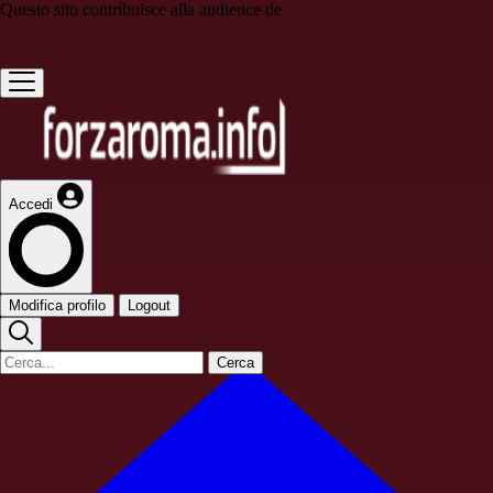
Questo sito contribuisce alla audience de
Accedi
Modifica profilo
Logout
Cerca