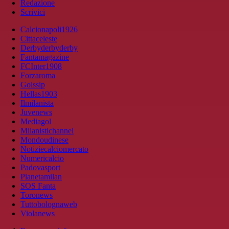
Redazione
Scrivici
Calcionapoli1926
Cittaceleste
Derbyderbyderby
Fantamagazine
FCInter1908
Forzaroma
Golssip
Hellas1903
Ilmilanista
Juvenews
Mediagol
Milanistichannel
Mondoudinese
Notiziecalciomercato
Numericalcio
Padovasport
Pianetamilan
SOS Fanta
Toronews
Tuttobolognaweb
Violanews