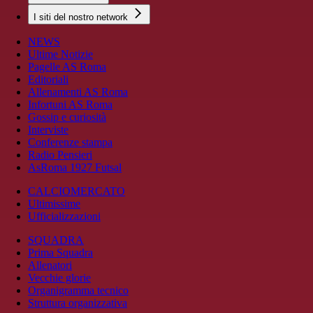
I siti del nostro network
NEWS
Ultime Notizie
Pagelle AS Roma
Editoriali
Allenamenti AS Roma
Infortuni AS Roma
Gossip e curiosità
Interviste
Conferenze stampa
Radio Pensieri
AsRoma 1927 Futsal
CALCIOMERCATO
Ultimissime
Ufficializzazioni
SQUADRA
Prima Squadra
Allenatori
Vecchie glorie
Organigramma tecnico
Struttura organizzativa