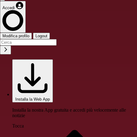
Accedi
Modifica profilo
Logout
Installa la Web App
Installa la nostra App gratuita e accedi più velocemente alle
notizie
Tocca