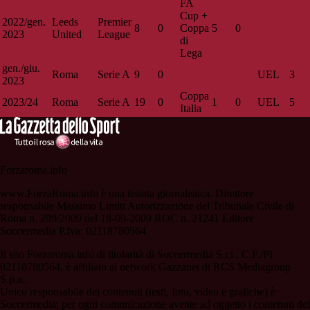
FA
Cup +
2022/gen.
Leeds
Premier
8
0
Coppa
5
0
2023
United
League
di
Lega
gen./giu.
Roma
Serie A
9
0
UEL
3
2023
Coppa
2023/24
Roma
Serie A
19
0
1
0
UEL
5
Italia
Forzaroma.info
www.ForzaRoma.info è una testata giornalistica. Direttore
responsabile Massimo Limiti Autorizzazione del Tribunale Civile di
Roma n. 299/2009 del 18-09-2009 ROC n. 21241 Editore
Soccermedia P.Iva: 02118780564
Il sito Forzaroma.info di titolarità di Soccermedia S.r.l., C.F./PI
02118780564, è affiliato al network Gazzanet di RCS Mediagroup
S.p.a..
Unico responsabile dei contenuti (testi, foto, video e grafiche) è
Soccermedia; per ogni comunicazione avente ad oggetto i contenuti del