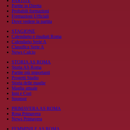
PARTITE
Partite in Diretta
Probabili formazioni
Formazioni Ufficiali
Dove vedere la partita
STAGIONE
Calendario e risultati Roma
Calendario Serie A
Classifica Serie A
News Calcio
STORIA AS ROMA
Storia AS Roma
Partite più importanti
Progetti Stadio
Storia delle maglie
Maglia attuale
Inni e Cori
Sponsor
PRIMAVERA AS ROMA
Rosa Primavera
News Primavera
FEMMINILE AS ROMA