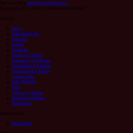
Sito scrivere a
info@forzaroma.info
Copyright 2021-2026 © Tutti i diritti riservati.
Sezioni
News
Calciomercato
Squadra
Partite
Stagione
Storia AS Roma
Primavera AS Roma
Femminile AS Roma
Giovanili AS Roma
Coppa Italia
Info Biglietti
Foto
Video AS Roma
Rassegna Stampa
Redazione
Informazioni
Redazione