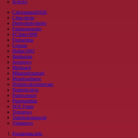
Scrivici
Calcionapoli1926
Cittaceleste
Derbyderbyderby
Fantamagazine
FCInter1908
Forzaroma
Golssip
Hellas1903
Ilmilanista
Juvenews
Mediagol
Milanistichannel
Mondoudinese
Notiziecalciomercato
Numericalcio
Padovasport
Pianetamilan
SOS Fanta
Toronews
Tuttobolognaweb
Violanews
Forzaroma.info