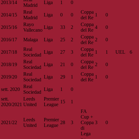
2013/14
Liga
1
0
Madrid
Real
Coppa
2014/15
Liga
0
0
1
0
Madrid
del Re
Rayo
Coppa
2015/16
Liga
33
2
4
0
Vallecano
del Re
Coppa
2016/17
Malaga
Liga
25
2
2
0
del Re
Real
Coppa
2017/18
Liga
27
3
1
1
UEL
6
Sociedad
del Re
Real
Coppa
2018/19
Liga
21
0
2
0
Sociedad
del Re
Real
Coppa
2019/20
Liga
29
1
1
0
Sociedad
del Re
Real
sett. 2020
Liga
1
0
Sociedad
sett.
Leeds
Premier
15
1
2020/2021
United
League
FA
Cup +
Leeds
Premier
2021/22
28
3
Coppa
3
0
United
League
di
Lega