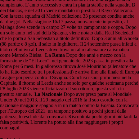
campionato. L’anno successivo entra in pianta stabile nella squadra B
dei blancos, e nel 2015 viene mandato in prestito al Rayo Vallecano.
Con la terza squadra di Madrid colleziona 33 presenze condite anche
da due gol. Nella stagione 16/17 passa, nuovamente in prestito, al
Malaga dove scende in campo 27 volte tra campionato e coppa. Dopo
un solo anno nel sud della Spagna, viene notato dalla Real Sociedad
che lo porta a San Sebastian a titolo definitivo. Dopo 3 anni all’Anoeta
(88 partite e 8 gol), il salto in Inghilterra. Il 24 settembre passa infatti a
titolo definitivo al Leeds dove trova un altro allenatore carismatico
come Marcelo Bielsa.
La Roma
Dopo due anni e mezzo con la
formazione de “El Loco”, nel gennaio del 2023 passa in prestito alla
Roma per 6 mesi. In giallorosso ritrova José Mourinho (allenatore che
lo ha fatto esordire tra i professionisti) e arriva fino alla finale di Europa
League poi persa contro il Siviglia. Conclusi i suoi primi mesi nella
Capitale, il ritorno al Leeds anche se solo per qualche settimana perché
l’8 luglio 2023 viene ufficializzato il suo ritorno, questa volta in
prestito annuale.
La Nazionale
Dopo aver preso parte al Mondiale
Under 20 nel 2013, il 29 maggio del 2016 fa il suo esordio con la
nazionale maggiore spagnola in un match contro la Bosnia. Convocato
per l’Europeo del 2021, un tampone positivo a pochi giorni dalla
partenza, lo esclude dai convocati. Riscontrata pochi giorni più tardi la
falsa positività, Llorente ha potuto alla fine raggiungere i propri
compagni.