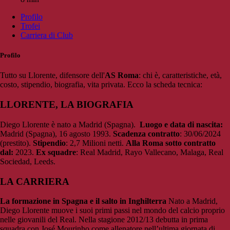
Profilo
Trofei
Carriera di Club
Profilo
Tutto su Llorente, difensore dell'
AS Roma
: chi è, caratteristiche, età,
costo, stipendio, biografia, vita privata. Ecco la scheda tecnica:
LLORENTE, LA BIOGRAFIA
Diego Llorente è nato a Madrid (Spagna).
Luogo e data di nascita:
Madrid (Spagna),
16 agosto 1993.
Scadenza contratto
: 30/06/2024
(prestito).
Stipendio
: 2,7 Milioni netti.
Alla Roma sotto contratto
dal:
2023.
Ex squadre
: Real Madrid, Rayo Vallecano, Malaga, Real
Sociedad, Leeds.
LA CARRIERA
La formazione in Spagna e il salto in Inghilterra
Nato a Madrid,
Diego Llorente muove i suoi primi passi nel mondo del calcio proprio
nelle giovanili del Real. Nella stagione 2012/13 debutta in prima
squadra con José Mourinho come allenatore nell’ultima giornata di