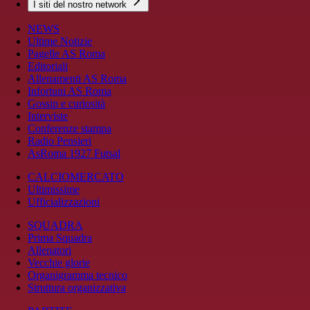
I siti del nostro network
NEWS
Ultime Notizie
Pagelle AS Roma
Editoriali
Allenamenti AS Roma
Infortuni AS Roma
Gossip e curiosità
Interviste
Conferenze stampa
Radio Pensieri
AsRoma 1927 Futsal
CALCIOMERCATO
Ultimissime
Ufficializzazioni
SQUADRA
Prima Squadra
Allenatori
Vecchie glorie
Organigramma tecnico
Struttura organizzativa