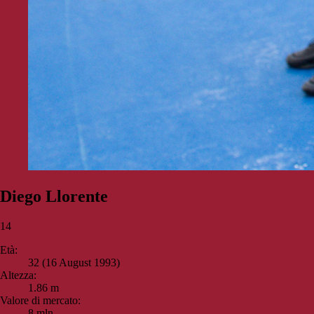
Diego Llorente
14
Età:
32 (16 August 1993)
Altezza:
1.86 m
Valore di mercato:
8 mln