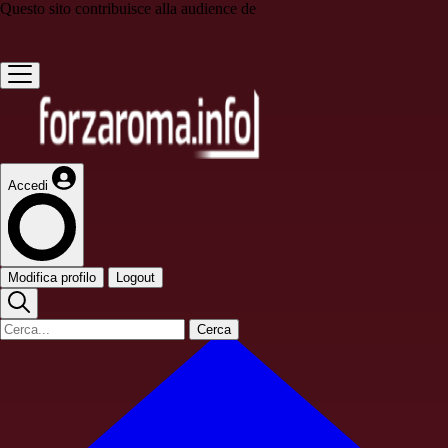
Questo sito contribuisce alla audience de
Accedi
Modifica profilo
Logout
Cerca