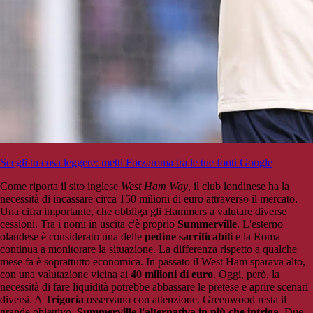
Scegli tu cosa leggere: metti Forzaroma tra le tue fonti Google
Come riporta il sito inglese
West Ham Way
, il club londinese ha la
necessità di incassare circa 150 milioni di euro attraverso il mercato.
Una cifra importante, che obbliga gli Hammers a valutare diverse
cessioni. Tra i nomi in uscita c'è proprio
Summerville
. L'esterno
olandese è considerato una delle
pedine sacrificabili
e la Roma
continua a monitorare la situazione. La differenza rispetto a qualche
mese fa è soprattutto economica. In passato il West Ham sparava alto,
con una valutazione vicina ai
40 milioni di euro
. Oggi, però, la
necessità di fare liquidità potrebbe abbassare le pretese e aprire scenari
diversi. A
Trigoria
osservano con attenzione. Greenwood resta il
grande obiettivo.
Summerville l'alternativa in più che intriga
. Due