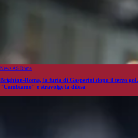
News AS Roma
Brighton-Roma, la furia di Gasperini dopo il terzo gol.
"Cambiamo" e stravolge la difesa