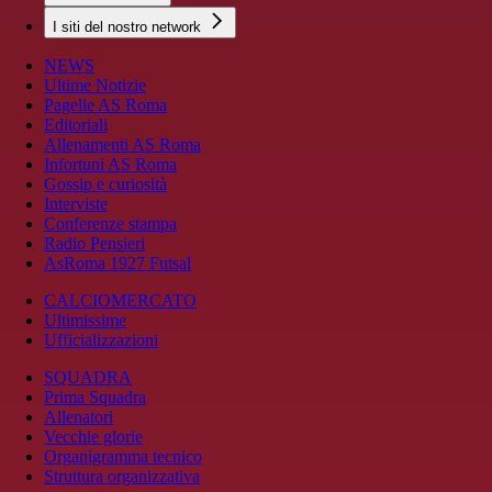
I siti del nostro network
NEWS
Ultime Notizie
Pagelle AS Roma
Editoriali
Allenamenti AS Roma
Infortuni AS Roma
Gossip e curiosità
Interviste
Conferenze stampa
Radio Pensieri
AsRoma 1927 Futsal
CALCIOMERCATO
Ultimissime
Ufficializzazioni
SQUADRA
Prima Squadra
Allenatori
Vecchie glorie
Organigramma tecnico
Struttura organizzativa