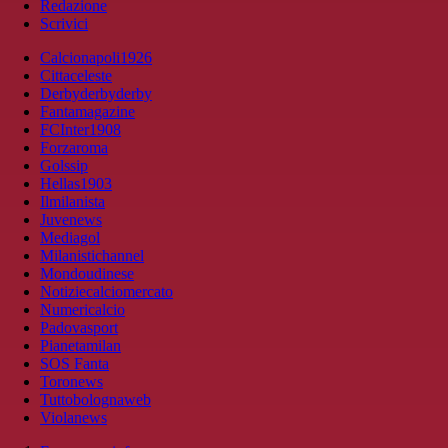
Redazione
Scrivici
Calcionapoli1926
Cittaceleste
Derbyderbyderby
Fantamagazine
FCInter1908
Forzaroma
Golssip
Hellas1903
Ilmilanista
Juvenews
Mediagol
Milanistichannel
Mondoudinese
Notiziecalciomercato
Numericalcio
Padovasport
Pianetamilan
SOS Fanta
Toronews
Tuttobolognaweb
Violanews