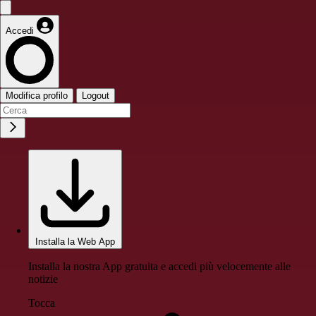
Accedi
Modifica profilo
Logout
Installa la Web App
Installa la nostra App gratuita e accedi più velocemente alle
notizie
Tocca