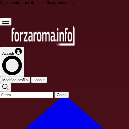
Questo sito contribuisce alla audience de
Accedi
Modifica profilo
Logout
Cerca