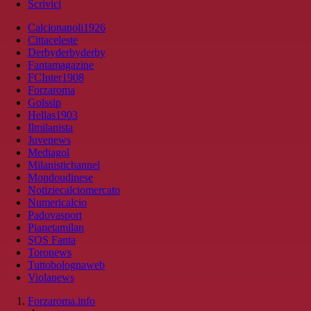
Scrivici
Calcionapoli1926
Cittaceleste
Derbyderbyderby
Fantamagazine
FCInter1908
Forzaroma
Golssip
Hellas1903
Ilmilanista
Juvenews
Mediagol
Milanistichannel
Mondoudinese
Notiziecalciomercato
Numericalcio
Padovasport
Pianetamilan
SOS Fanta
Toronews
Tuttobolognaweb
Violanews
Forzaroma.info