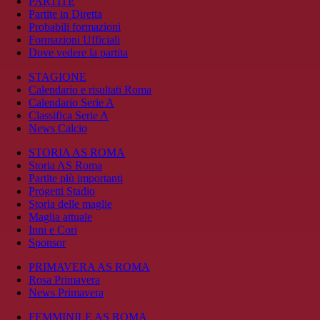
PARTITE
Partite in Diretta
Probabili formazioni
Formazioni Ufficiali
Dove vedere la partita
STAGIONE
Calendario e risultati Roma
Calendario Serie A
Classifica Serie A
News Calcio
STORIA AS ROMA
Storia AS Roma
Partite più importanti
Progetti Stadio
Storia delle maglie
Maglia attuale
Inni e Cori
Sponsor
PRIMAVERA AS ROMA
Rosa Primavera
News Primavera
FEMMINILE AS ROMA