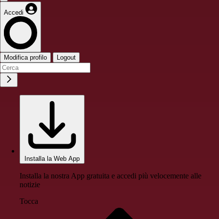
Accedi
Modifica profilo
Logout
Installa la Web App
Installa la nostra App gratuita e accedi più velocemente alle
notizie
Tocca