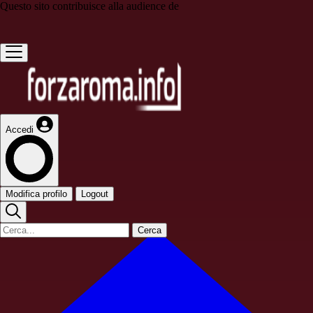
Questo sito contribuisce alla audience de
Accedi
Modifica profilo
Logout
Cerca