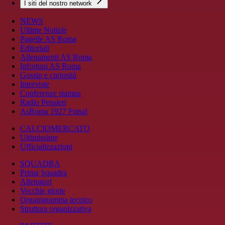
I siti del nostro network
NEWS
Ultime Notizie
Pagelle AS Roma
Editoriali
Allenamenti AS Roma
Infortuni AS Roma
Gossip e curiosità
Interviste
Conferenze stampa
Radio Pensieri
AsRoma 1927 Futsal
CALCIOMERCATO
Ultimissime
Ufficializzazioni
SQUADRA
Prima Squadra
Allenatori
Vecchie glorie
Organigramma tecnico
Struttura organizzativa