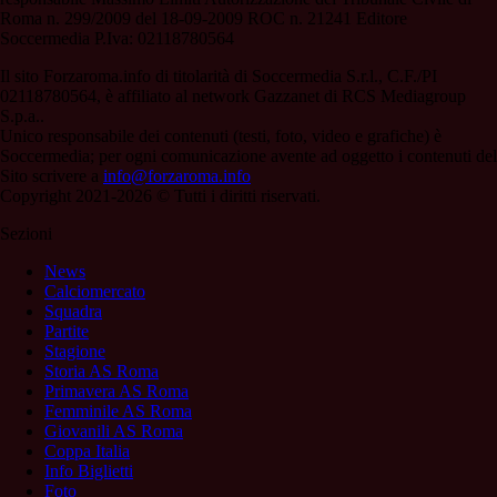
Roma n. 299/2009 del 18-09-2009 ROC n. 21241 Editore
Soccermedia P.Iva: 02118780564
Il sito Forzaroma.info di titolarità di Soccermedia S.r.l., C.F./PI
02118780564, è affiliato al network Gazzanet di RCS Mediagroup
S.p.a..
Unico responsabile dei contenuti (testi, foto, video e grafiche) è
Soccermedia; per ogni comunicazione avente ad oggetto i contenuti del
Sito scrivere a
info@forzaroma.info
Copyright 2021-2026 © Tutti i diritti riservati.
Sezioni
News
Calciomercato
Squadra
Partite
Stagione
Storia AS Roma
Primavera AS Roma
Femminile AS Roma
Giovanili AS Roma
Coppa Italia
Info Biglietti
Foto