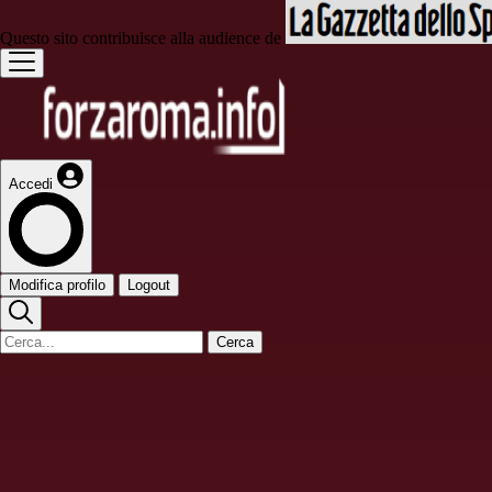
Questo sito contribuisce alla audience de
Accedi
Modifica profilo
Logout
Cerca