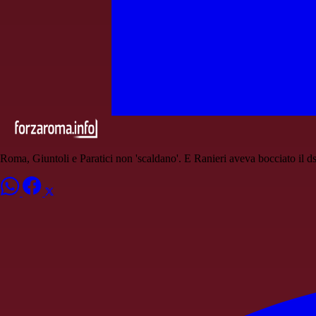
Roma, Giuntoli e Paratici non 'scaldano'. E Ranieri aveva bocciato il ds