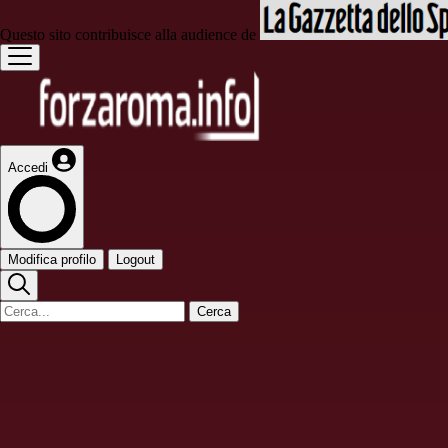
Questo sito contribuisce alla audience de
Accedi
Modifica profilo
Logout
Cerca