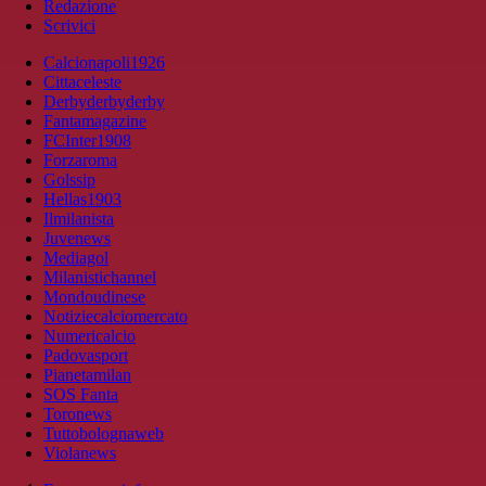
Redazione
Scrivici
Calcionapoli1926
Cittaceleste
Derbyderbyderby
Fantamagazine
FCInter1908
Forzaroma
Golssip
Hellas1903
Ilmilanista
Juvenews
Mediagol
Milanistichannel
Mondoudinese
Notiziecalciomercato
Numericalcio
Padovasport
Pianetamilan
SOS Fanta
Toronews
Tuttobolognaweb
Violanews