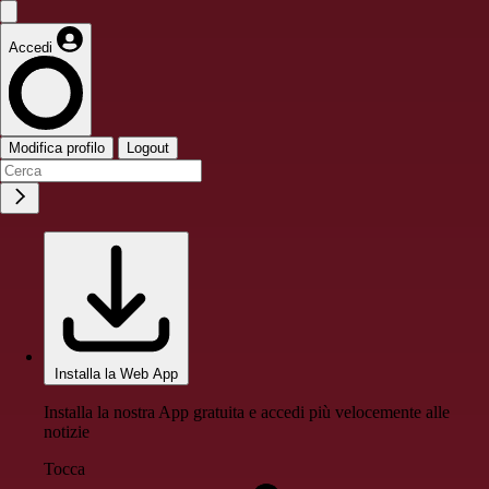
Accedi
Modifica profilo
Logout
Installa la Web App
Installa la nostra App gratuita e accedi più velocemente alle
notizie
Tocca