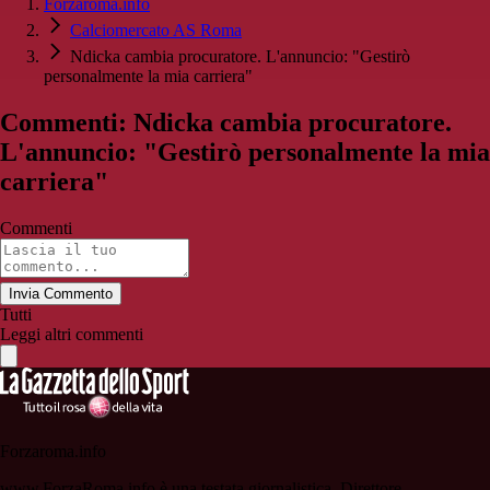
Forzaroma.info
Calciomercato AS Roma
Ndicka cambia procuratore. L'annuncio: "Gestirò
personalmente la mia carriera"
Commenti: Ndicka cambia procuratore.
L'annuncio: "Gestirò personalmente la mia
carriera"
Commenti
Invia Commento
Tutti
Leggi altri commenti
Forzaroma.info
www.ForzaRoma.info è una testata giornalistica. Direttore