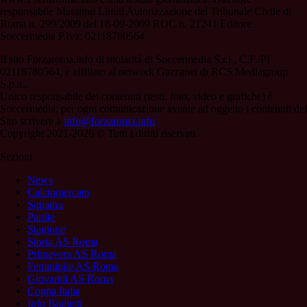
responsabile Massimo Limiti Autorizzazione del Tribunale Civile di
Roma n. 299/2009 del 18-09-2009 ROC n. 21241 Editore
Soccermedia P.Iva: 02118780564
Il sito Forzaroma.info di titolarità di Soccermedia S.r.l., C.F./PI
02118780564, è affiliato al network Gazzanet di RCS Mediagroup
S.p.a..
Unico responsabile dei contenuti (testi, foto, video e grafiche) è
Soccermedia; per ogni comunicazione avente ad oggetto i contenuti del
Sito scrivere a
info@forzaroma.info
Copyright 2021-2026 © Tutti i diritti riservati.
Sezioni
News
Calciomercato
Squadra
Partite
Stagione
Storia AS Roma
Primavera AS Roma
Femminile AS Roma
Giovanili AS Roma
Coppa Italia
Info Biglietti