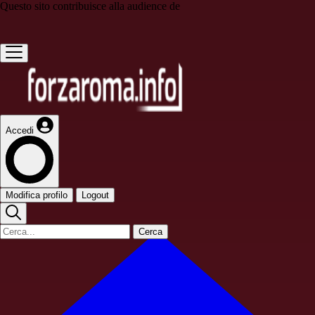
Questo sito contribuisce alla audience de
Accedi
Modifica profilo
Logout
Cerca