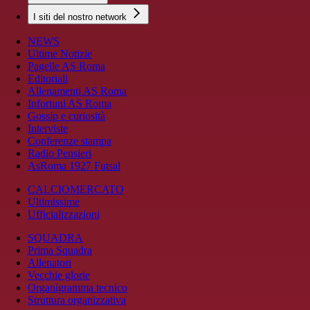
I siti del nostro network
NEWS
Ultime Notizie
Pagelle AS Roma
Editoriali
Allenamenti AS Roma
Infortuni AS Roma
Gossip e curiosità
Interviste
Conferenze stampa
Radio Pensieri
AsRoma 1927 Futsal
CALCIOMERCATO
Ultimissime
Ufficializzazioni
SQUADRA
Prima Squadra
Allenatori
Vecchie glorie
Organigramma tecnico
Struttura organizzativa