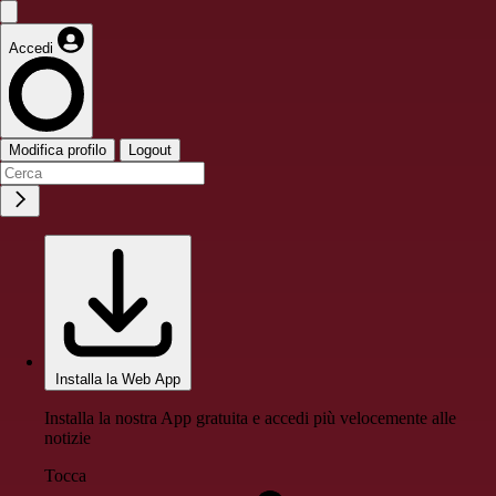
Accedi
Modifica profilo
Logout
Installa la Web App
Installa la nostra App gratuita e accedi più velocemente alle
notizie
Tocca