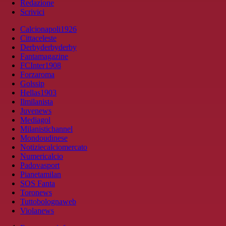
Redazione
Scrivici
Calcionapoli1926
Cittaceleste
Derbyderbyderby
Fantamagazine
FCInter1908
Forzaroma
Golssip
Hellas1903
Ilmilanista
Juvenews
Mediagol
Milanistichannel
Mondoudinese
Notiziecalciomercato
Numericalcio
Padovasport
Pianetamilan
SOS Fanta
Toronews
Tuttobolognaweb
Violanews