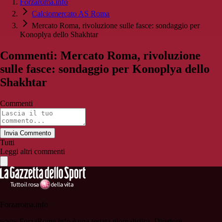
Forzaroma.info
Calciomercato AS Roma
Mercato Roma, rivoluzione sulle fasce: sondaggio per
Konoplya dello Shakhtar
Commenti: Mercato Roma, rivoluzione
sulle fasce: sondaggio per Konoplya dello
Shakhtar
Commenti
Invia Commento
Tutti
Leggi altri commenti
Forzaroma.info
www.ForzaRoma.info è una testata giornalistica. Direttore