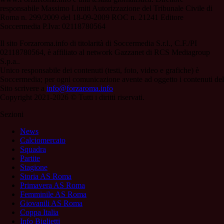
responsabile Massimo Limiti Autorizzazione del Tribunale Civile di
Roma n. 299/2009 del 18-09-2009 ROC n. 21241 Editore
Soccermedia P.Iva: 02118780564
Il sito Forzaroma.info di titolarità di Soccermedia S.r.l., C.F./PI
02118780564, è affiliato al network Gazzanet di RCS Mediagroup
S.p.a..
Unico responsabile dei contenuti (testi, foto, video e grafiche) è
Soccermedia; per ogni comunicazione avente ad oggetto i contenuti del
Sito scrivere a
info@forzaroma.info
Copyright 2021-2026 © Tutti i diritti riservati.
Sezioni
News
Calciomercato
Squadra
Partite
Stagione
Storia AS Roma
Primavera AS Roma
Femminile AS Roma
Giovanili AS Roma
Coppa Italia
Info Biglietti