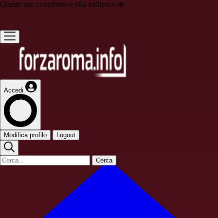
Questo sito contribuisce alla audience de
Accedi
Modifica profilo
Logout
Cerca