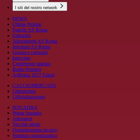
I siti del nostro network
NEWS
Ultime Notizie
Pagelle AS Roma
Editoriali
Allenamenti AS Roma
Infortuni AS Roma
Gossip e curiosità
Interviste
Conferenze stampa
Radio Pensieri
AsRoma 1927 Futsal
CALCIOMERCATO
Ultimissime
Ufficializzazioni
SQUADRA
Prima Squadra
Allenatori
Vecchie glorie
Organigramma tecnico
Struttura organizzativa