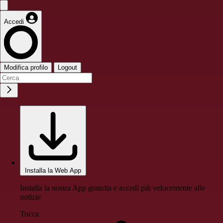
Accedi
Modifica profilo
Logout
Installa la Web App
Installa la nostra App gratuita e accedi più velocemente alle
notizie
Tocca