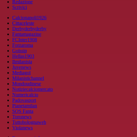
Redazione
Scrivici
Calcionapoli1926
Cittaceleste
Derbyderbyderby
Fantamagazine
FCInter1908
Forzaroma
Golssip
Hellas1903
Ilmilanista
Juvenews
Mediagol
Milanistichannel
Mondoudinese
Notiziecalciomercato
Numericalcio
Padovasport
Pianetamilan
SOS Fanta
Toronews
Tuttobolognaweb
Violanews