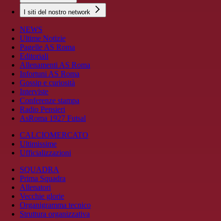
I siti del nostro network
NEWS
Ultime Notizie
Pagelle AS Roma
Editoriali
Allenamenti AS Roma
Infortuni AS Roma
Gossip e curiosità
Interviste
Conferenze stampa
Radio Pensieri
AsRoma 1927 Futsal
CALCIOMERCATO
Ultimissime
Ufficializzazioni
SQUADRA
Prima Squadra
Allenatori
Vecchie glorie
Organigramma tecnico
Struttura organizzativa