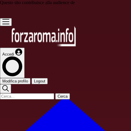
Questo sito contribuisce alla audience de
Accedi
Modifica profilo
Logout
Cerca