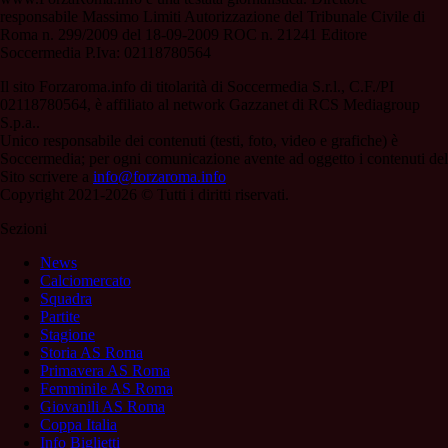
responsabile Massimo Limiti Autorizzazione del Tribunale Civile di
Roma n. 299/2009 del 18-09-2009 ROC n. 21241 Editore
Soccermedia P.Iva: 02118780564
Il sito Forzaroma.info di titolarità di Soccermedia S.r.l., C.F./PI
02118780564, è affiliato al network Gazzanet di RCS Mediagroup
S.p.a..
Unico responsabile dei contenuti (testi, foto, video e grafiche) è
Soccermedia; per ogni comunicazione avente ad oggetto i contenuti del
Sito scrivere a
info@forzaroma.info
Copyright 2021-2026 © Tutti i diritti riservati.
Sezioni
News
Calciomercato
Squadra
Partite
Stagione
Storia AS Roma
Primavera AS Roma
Femminile AS Roma
Giovanili AS Roma
Coppa Italia
Info Biglietti