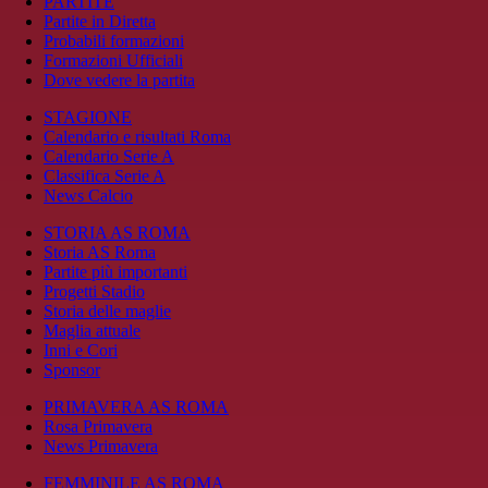
PARTITE
Partite in Diretta
Probabili formazioni
Formazioni Ufficiali
Dove vedere la partita
STAGIONE
Calendario e risultati Roma
Calendario Serie A
Classifica Serie A
News Calcio
STORIA AS ROMA
Storia AS Roma
Partite più importanti
Progetti Stadio
Storia delle maglie
Maglia attuale
Inni e Cori
Sponsor
PRIMAVERA AS ROMA
Rosa Primavera
News Primavera
FEMMINILE AS ROMA