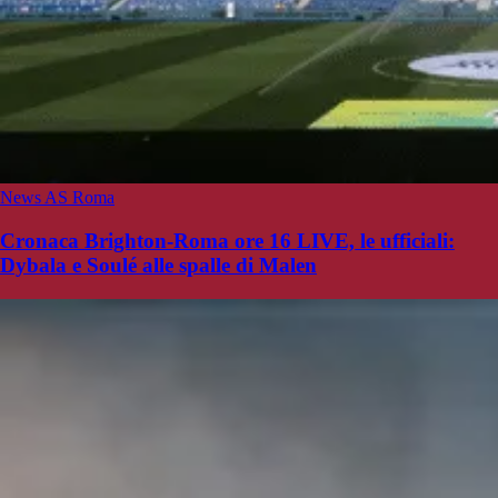
News AS Roma
Cronaca Brighton-Roma ore 16 LIVE, le ufficiali:
Dybala e Soulé alle spalle di Malen