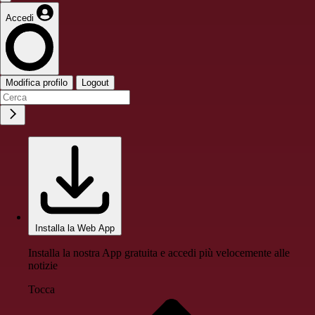
Accedi
Modifica profilo
Logout
Installa la Web App
Installa la nostra App gratuita e accedi più velocemente alle
notizie
Tocca