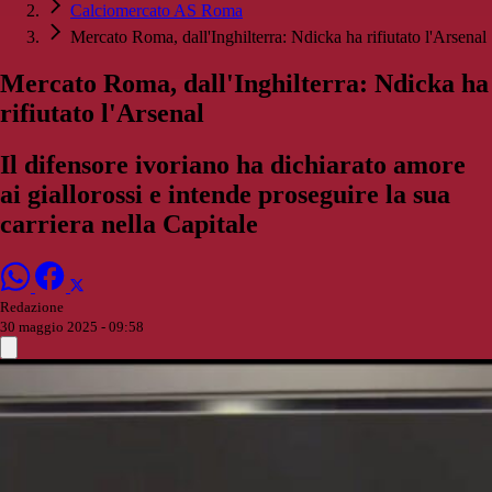
Calciomercato AS Roma
Mercato Roma, dall'Inghilterra: Ndicka ha rifiutato l'Arsenal
Mercato Roma, dall'Inghilterra: Ndicka ha
rifiutato l'Arsenal
Il difensore ivoriano ha dichiarato amore
ai giallorossi e intende proseguire la sua
carriera nella Capitale
Redazione
30 maggio 2025 - 09:58