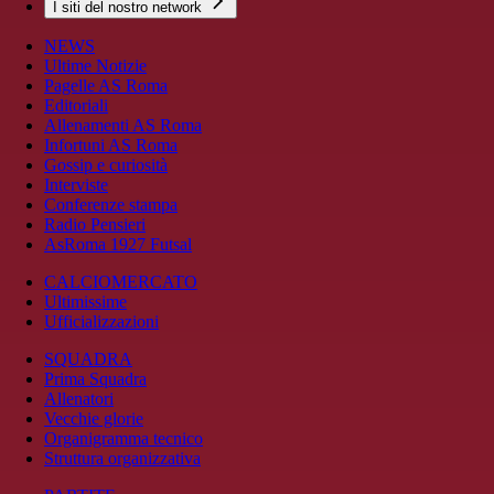
I siti del nostro network
NEWS
Ultime Notizie
Pagelle AS Roma
Editoriali
Allenamenti AS Roma
Infortuni AS Roma
Gossip e curiosità
Interviste
Conferenze stampa
Radio Pensieri
AsRoma 1927 Futsal
CALCIOMERCATO
Ultimissime
Ufficializzazioni
SQUADRA
Prima Squadra
Allenatori
Vecchie glorie
Organigramma tecnico
Struttura organizzativa