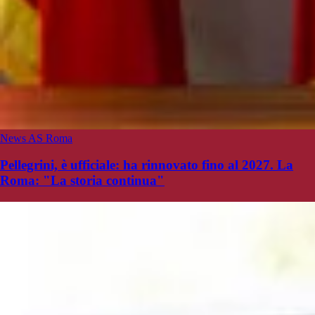
News AS Roma
Pellegrini, è ufficiale: ha rinnovato fino al 2027. La
Roma: "La storia continua"