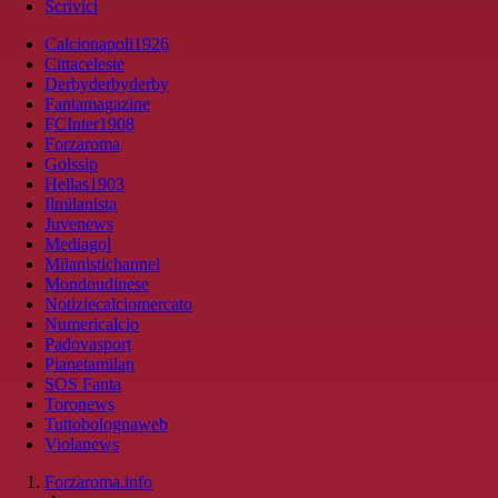
Scrivici
Calcionapoli1926
Cittaceleste
Derbyderbyderby
Fantamagazine
FCInter1908
Forzaroma
Golssip
Hellas1903
Ilmilanista
Juvenews
Mediagol
Milanistichannel
Mondoudinese
Notiziecalciomercato
Numericalcio
Padovasport
Pianetamilan
SOS Fanta
Toronews
Tuttobolognaweb
Violanews
Forzaroma.info