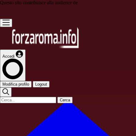
Questo sito contribuisce alla audience de
Accedi
Modifica profilo
Logout
Cerca