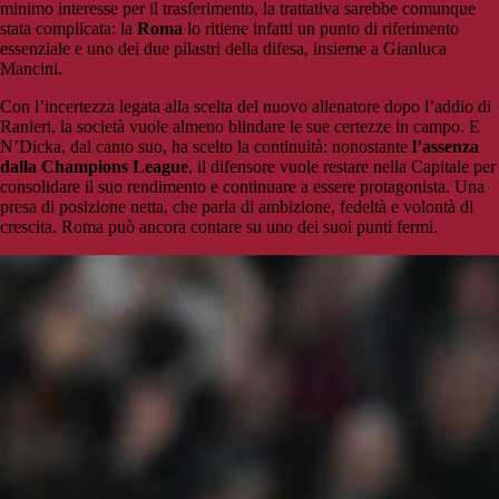
minimo interesse per il trasferimento, la trattativa sarebbe comunque
stata complicata: la
Roma
lo ritiene infatti un punto di riferimento
essenziale e uno dei due pilastri della difesa, insieme a Gianluca
Mancini.
Con l’incertezza legata alla scelta del nuovo allenatore dopo l’addio di
Ranieri, la società vuole almeno blindare le sue certezze in campo. E
N’Dicka, dal canto suo, ha scelto la continuità: nonostante
l’assenza
dalla Champions League
, il difensore vuole restare nella Capitale per
consolidare il suo rendimento e continuare a essere protagonista. Una
presa di posizione netta, che parla di ambizione, fedeltà e volontà di
crescita. Roma può ancora contare su uno dei suoi punti fermi.