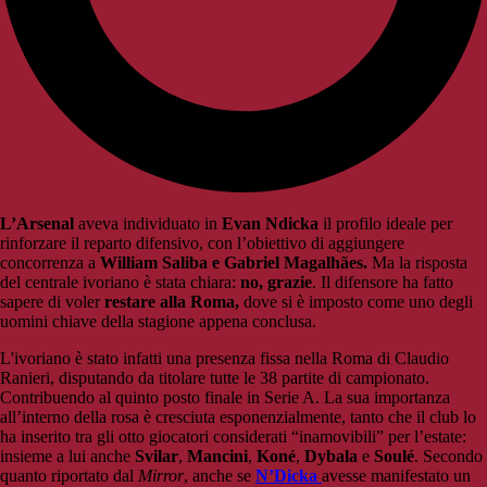
L’Arsenal
aveva individuato in
Evan Ndicka
il profilo ideale per
rinforzare il reparto difensivo, con l’obiettivo di aggiungere
concorrenza a
William Saliba e Gabriel Magalhães.
Ma la risposta
del centrale ivoriano è stata chiara:
no, grazie
. Il difensore ha fatto
sapere di voler
restare alla Roma,
dove si è imposto come uno degli
uomini chiave della stagione appena conclusa.
L'ivoriano è stato infatti una presenza fissa nella Roma di Claudio
Ranieri, disputando da titolare tutte le 38 partite di campionato.
Contribuendo al quinto posto finale in Serie A. La sua importanza
all’interno della rosa è cresciuta esponenzialmente, tanto che il club lo
ha inserito tra gli otto giocatori considerati “inamovibili” per l’estate:
insieme a lui anche
Svilar
,
Mancini
,
Koné
,
Dybala
e
Soulé
. Secondo
quanto riportato dal
Mirror
, anche se
N’Dicka
avesse manifestato un