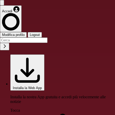
Accedi
Modifica profilo
Logout
Installa la Web App
Installa la nostra App gratuita e accedi più velocemente alle
notizie
Tocca