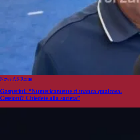
News AS Roma
Gasperini: “Numericamente ci manca qualcosa.
Cessioni? Chiedete alla società”