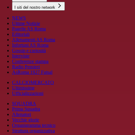
I siti del nostro network
NEWS
Ultime Notizie
Pagelle AS Roma
Editoriali
Allenamenti AS Roma
Infortuni AS Roma
Gossip e curiosità
Interviste
Conferenze stampa
Radio Pensieri
AsRoma 1927 Futsal
CALCIOMERCATO
Ultimissime
Ufficializzazioni
SQUADRA
Prima Squadra
Allenatori
Vecchie glorie
Organigramma tecnico
Struttura organizzativa