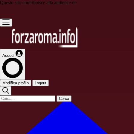
Questo sito contribuisce alla audience de
Accedi
Modifica profilo
Logout
Cerca