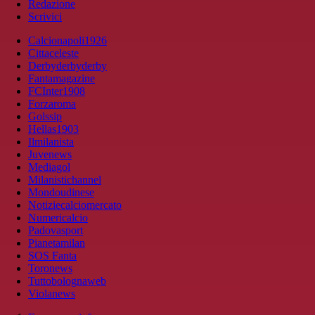
Redazione
Scrivici
Calcionapoli1926
Cittaceleste
Derbyderbyderby
Fantamagazine
FCInter1908
Forzaroma
Golssip
Hellas1903
Ilmilanista
Juvenews
Mediagol
Milanistichannel
Mondoudinese
Notiziecalciomercato
Numericalcio
Padovasport
Pianetamilan
SOS Fanta
Toronews
Tuttobolognaweb
Violanews