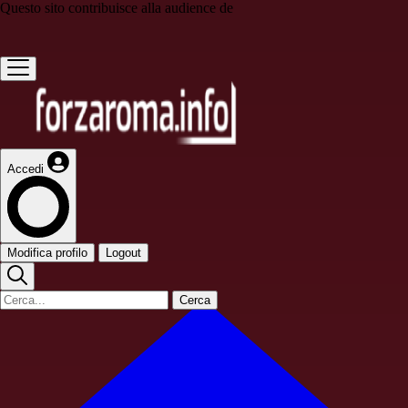
Questo sito contribuisce alla audience de
Accedi
Modifica profilo
Logout
Cerca