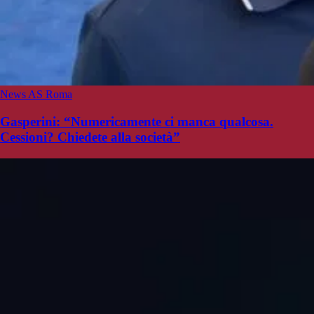
News AS Roma
Gasperini: “Numericamente ci manca qualcosa.
Cessioni? Chiedete alla società”