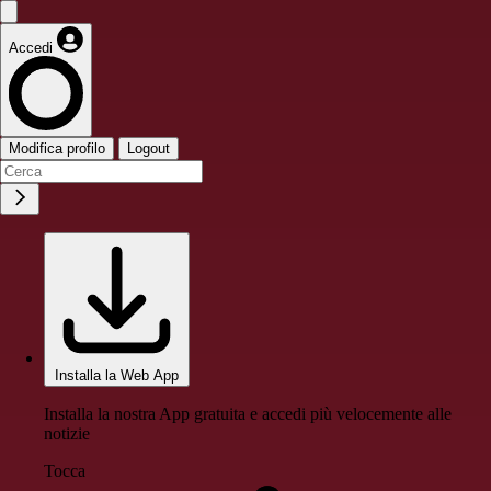
Accedi
Modifica profilo
Logout
Installa la Web App
Installa la nostra App gratuita e accedi più velocemente alle
notizie
Tocca