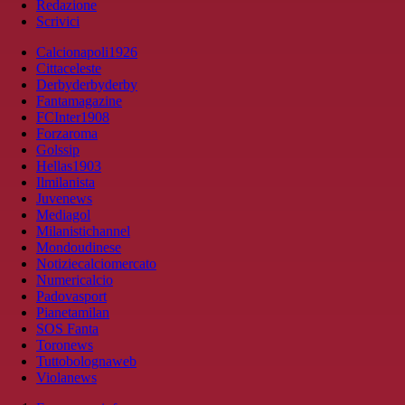
Redazione
Scrivici
Calcionapoli1926
Cittaceleste
Derbyderbyderby
Fantamagazine
FCInter1908
Forzaroma
Golssip
Hellas1903
Ilmilanista
Juvenews
Mediagol
Milanistichannel
Mondoudinese
Notiziecalciomercato
Numericalcio
Padovasport
Pianetamilan
SOS Fanta
Toronews
Tuttobolognaweb
Violanews