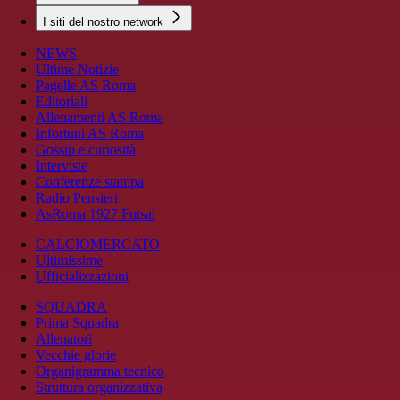
I siti del nostro network
NEWS
Ultime Notizie
Pagelle AS Roma
Editoriali
Allenamenti AS Roma
Infortuni AS Roma
Gossip e curiosità
Interviste
Conferenze stampa
Radio Pensieri
AsRoma 1927 Futsal
CALCIOMERCATO
Ultimissime
Ufficializzazioni
SQUADRA
Prima Squadra
Allenatori
Vecchie glorie
Organigramma tecnico
Struttura organizzativa