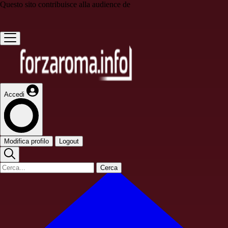
Questo sito contribuisce alla audience de
Accedi
Modifica profilo
Logout
Cerca