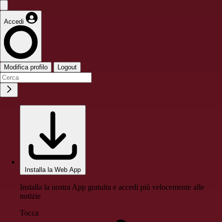
Accedi
Modifica profilo
Logout
Installa la Web App
Installa la nostra App gratuita e accedi più velocemente alle
notizie
Tocca