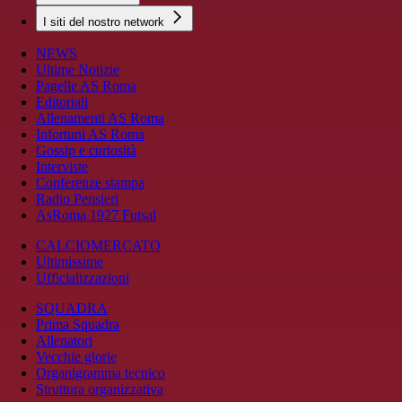
I siti del nostro network
NEWS
Ultime Notizie
Pagelle AS Roma
Editoriali
Allenamenti AS Roma
Infortuni AS Roma
Gossip e curiosità
Interviste
Conferenze stampa
Radio Pensieri
AsRoma 1927 Futsal
CALCIOMERCATO
Ultimissime
Ufficializzazioni
SQUADRA
Prima Squadra
Allenatori
Vecchie glorie
Organigramma tecnico
Struttura organizzativa