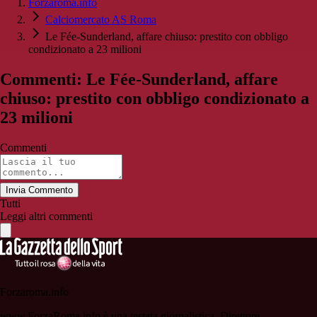
Forzaroma.info
Calciomercato AS Roma
Le Fée-Sunderland, affare chiuso: prestito con obbligo
condizionato a 23 milioni
Commenti: Le Fée-Sunderland, affare
chiuso: prestito con obbligo condizionato a
23 milioni
Commenti
Invia Commento
Tutti
Leggi altri commenti
Forzaroma.info
www.ForzaRoma.info è una testata giornalistica. Direttore