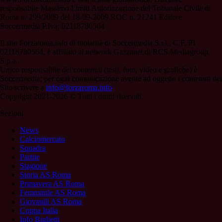
responsabile Massimo Limiti Autorizzazione del Tribunale Civile di
Roma n. 299/2009 del 18-09-2009 ROC n. 21241 Editore
Soccermedia P.Iva: 02118780564
Il sito Forzaroma.info di titolarità di Soccermedia S.r.l., C.F./PI
02118780564, è affiliato al network Gazzanet di RCS Mediagroup
S.p.a..
Unico responsabile dei contenuti (testi, foto, video e grafiche) è
Soccermedia; per ogni comunicazione avente ad oggetto i contenuti del
Sito scrivere a
info@forzaroma.info
Copyright 2021-2026 © Tutti i diritti riservati.
Sezioni
News
Calciomercato
Squadra
Partite
Stagione
Storia AS Roma
Primavera AS Roma
Femminile AS Roma
Giovanili AS Roma
Coppa Italia
Info Biglietti