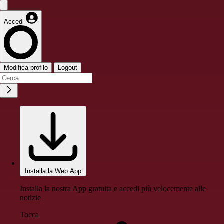
Accedi
Modifica profilo
Logout
Installa la Web App
Installa la nostra App gratuita e accedi più velocemente alle
notizie
Tocca