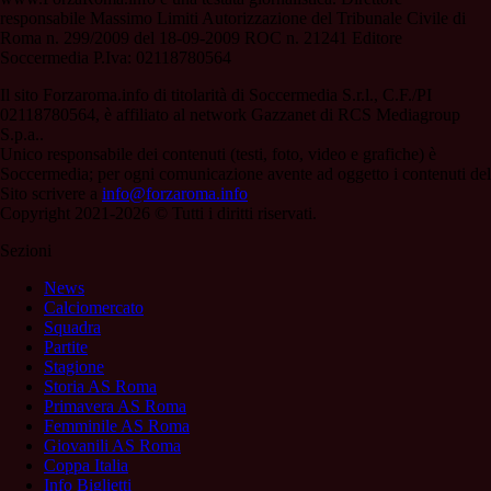
responsabile Massimo Limiti Autorizzazione del Tribunale Civile di
Roma n. 299/2009 del 18-09-2009 ROC n. 21241 Editore
Soccermedia P.Iva: 02118780564
Il sito Forzaroma.info di titolarità di Soccermedia S.r.l., C.F./PI
02118780564, è affiliato al network Gazzanet di RCS Mediagroup
S.p.a..
Unico responsabile dei contenuti (testi, foto, video e grafiche) è
Soccermedia; per ogni comunicazione avente ad oggetto i contenuti del
Sito scrivere a
info@forzaroma.info
Copyright 2021-2026 © Tutti i diritti riservati.
Sezioni
News
Calciomercato
Squadra
Partite
Stagione
Storia AS Roma
Primavera AS Roma
Femminile AS Roma
Giovanili AS Roma
Coppa Italia
Info Biglietti