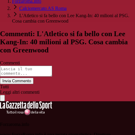
Forzaroma.info
Calciomercato AS Roma
L'Atletico si fa bello con Lee Kang-In: 40 milioni al PSG.
Cosa cambia con Greenwood
Commenti: L'Atletico si fa bello con Lee
Kang-In: 40 milioni al PSG. Cosa cambia
con Greenwood
Commenti
Invia Commento
Tutti
Leggi altri commenti
Forzaroma.info
www.ForzaRoma.info è una testata giornalistica. Direttore