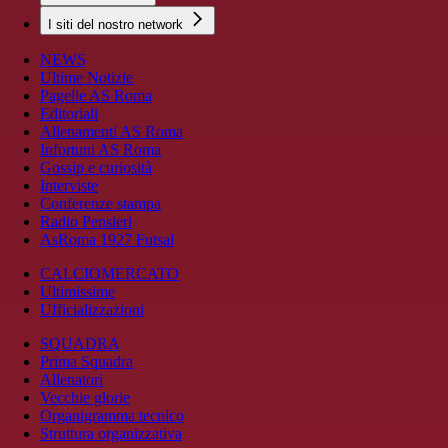
I siti del nostro network
NEWS
Ultime Notizie
Pagelle AS Roma
Editoriali
Allenamenti AS Roma
Infortuni AS Roma
Gossip e curiosità
Interviste
Conferenze stampa
Radio Pensieri
AsRoma 1927 Futsal
CALCIOMERCATO
Ultimissime
Ufficializzazioni
SQUADRA
Prima Squadra
Allenatori
Vecchie glorie
Organigramma tecnico
Struttura organizzativa