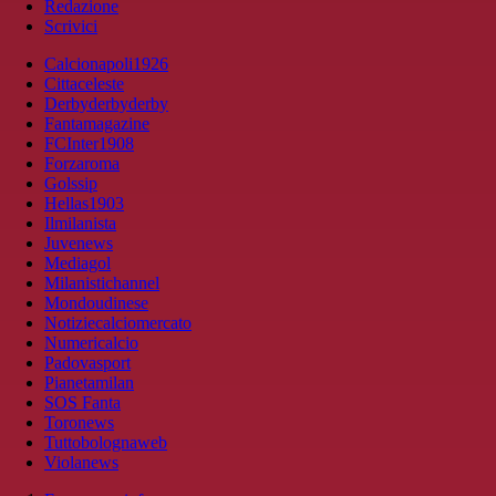
Redazione
Scrivici
Calcionapoli1926
Cittaceleste
Derbyderbyderby
Fantamagazine
FCInter1908
Forzaroma
Golssip
Hellas1903
Ilmilanista
Juvenews
Mediagol
Milanistichannel
Mondoudinese
Notiziecalciomercato
Numericalcio
Padovasport
Pianetamilan
SOS Fanta
Toronews
Tuttobolognaweb
Violanews