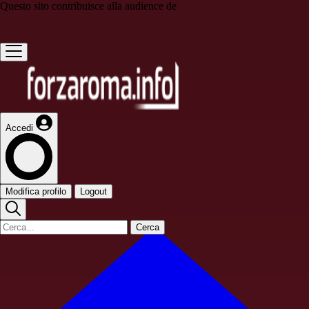
Questo sito contribuisce alla audience de
Accedi
Modifica profilo
Logout
Cerca