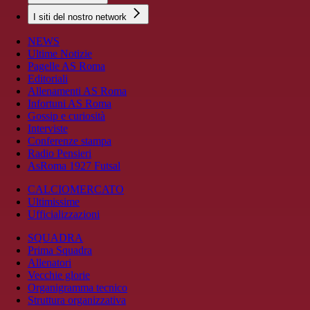
I siti del nostro network
NEWS
Ultime Notizie
Pagelle AS Roma
Editoriali
Allenamenti AS Roma
Infortuni AS Roma
Gossip e curiosità
Interviste
Conferenze stampa
Radio Pensieri
AsRoma 1927 Futsal
CALCIOMERCATO
Ultimissime
Ufficializzazioni
SQUADRA
Prima Squadra
Allenatori
Vecchie glorie
Organigramma tecnico
Struttura organizzativa