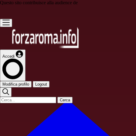
Questo sito contribuisce alla audience de
Accedi
Modifica profilo
Logout
Cerca