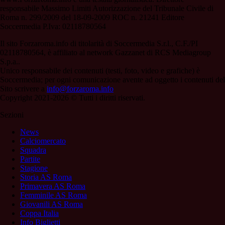
responsabile Massimo Limiti Autorizzazione del Tribunale Civile di
Roma n. 299/2009 del 18-09-2009 ROC n. 21241 Editore
Soccermedia P.Iva: 02118780564
Il sito Forzaroma.info di titolarità di Soccermedia S.r.l., C.F./PI
02118780564, è affiliato al network Gazzanet di RCS Mediagroup
S.p.a..
Unico responsabile dei contenuti (testi, foto, video e grafiche) è
Soccermedia; per ogni comunicazione avente ad oggetto i contenuti del
Sito scrivere a
info@forzaroma.info
Copyright 2021-2026 © Tutti i diritti riservati.
Sezioni
News
Calciomercato
Squadra
Partite
Stagione
Storia AS Roma
Primavera AS Roma
Femminile AS Roma
Giovanili AS Roma
Coppa Italia
Info Biglietti