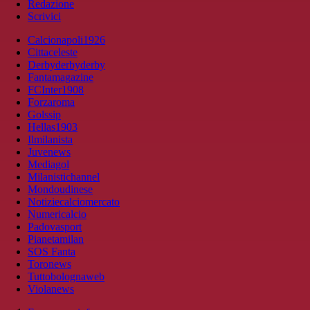
Redazione
Scrivici
Calcionapoli1926
Cittaceleste
Derbyderbyderby
Fantamagazine
FCInter1908
Forzaroma
Golssip
Hellas1903
Ilmilanista
Juvenews
Mediagol
Milanistichannel
Mondoudinese
Notiziecalciomercato
Numericalcio
Padovasport
Pianetamilan
SOS Fanta
Toronews
Tuttobolognaweb
Violanews