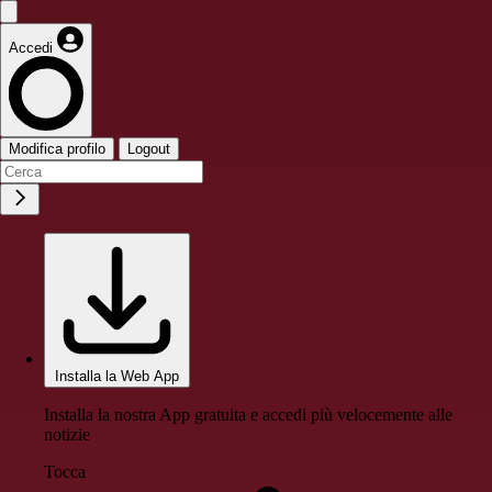
Accedi
Modifica profilo
Logout
Installa la Web App
Installa la nostra App gratuita e accedi più velocemente alle
notizie
Tocca