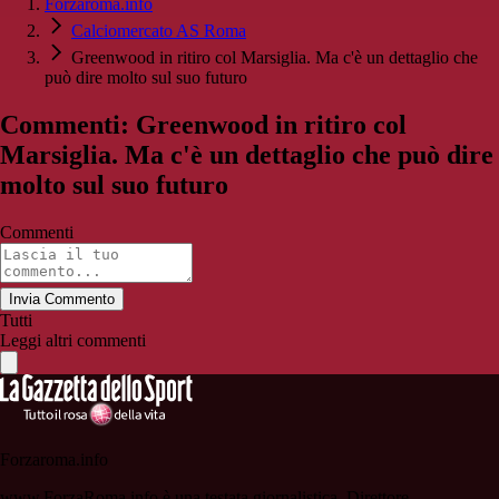
Forzaroma.info
Calciomercato AS Roma
Greenwood in ritiro col Marsiglia. Ma c'è un dettaglio che
può dire molto sul suo futuro
Commenti: Greenwood in ritiro col
Marsiglia. Ma c'è un dettaglio che può dire
molto sul suo futuro
Commenti
Invia Commento
Tutti
Leggi altri commenti
Forzaroma.info
www.ForzaRoma.info è una testata giornalistica. Direttore