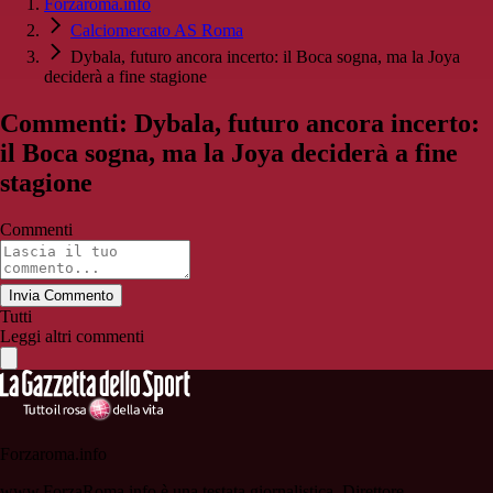
Forzaroma.info
Calciomercato AS Roma
Dybala, futuro ancora incerto: il Boca sogna, ma la Joya
deciderà a fine stagione
Commenti: Dybala, futuro ancora incerto:
il Boca sogna, ma la Joya deciderà a fine
stagione
Commenti
Invia Commento
Tutti
Leggi altri commenti
Forzaroma.info
www.ForzaRoma.info è una testata giornalistica. Direttore