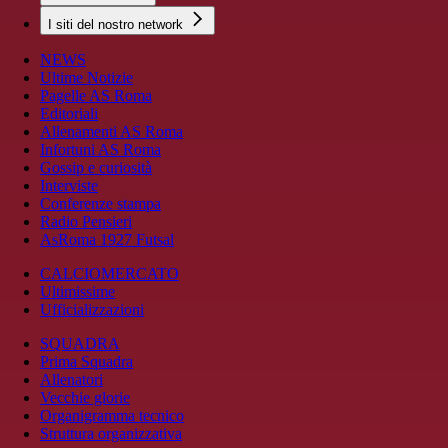
I siti del nostro network
NEWS
Ultime Notizie
Pagelle AS Roma
Editoriali
Allenamenti AS Roma
Infortuni AS Roma
Gossip e curiosità
Interviste
Conferenze stampa
Radio Pensieri
AsRoma 1927 Futsal
CALCIOMERCATO
Ultimissime
Ufficializzazioni
SQUADRA
Prima Squadra
Allenatori
Vecchie glorie
Organigramma tecnico
Struttura organizzativa