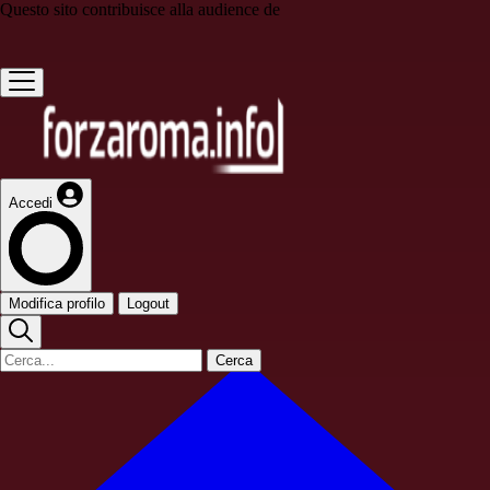
Questo sito contribuisce alla audience de
Accedi
Modifica profilo
Logout
Cerca