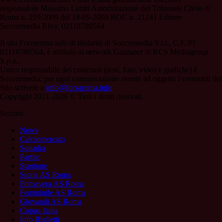
responsabile Massimo Limiti Autorizzazione del Tribunale Civile di
Roma n. 299/2009 del 18-09-2009 ROC n. 21241 Editore
Soccermedia P.Iva: 02118780564
Il sito Forzaroma.info di titolarità di Soccermedia S.r.l., C.F./PI
02118780564, è affiliato al network Gazzanet di RCS Mediagroup
S.p.a..
Unico responsabile dei contenuti (testi, foto, video e grafiche) è
Soccermedia; per ogni comunicazione avente ad oggetto i contenuti del
Sito scrivere a
info@forzaroma.info
Copyright 2021-2026 © Tutti i diritti riservati.
Sezioni
News
Calciomercato
Squadra
Partite
Stagione
Storia AS Roma
Primavera AS Roma
Femminile AS Roma
Giovanili AS Roma
Coppa Italia
Info Biglietti