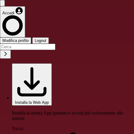
Accedi
Modifica profilo
Logout
Installa la Web App
Installa la nostra App gratuita e accedi più velocemente alle
notizie
Tocca