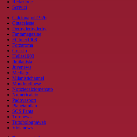
Redazione
Scrivici
Calcionapoli1926
Cittaceleste
Derbyderbyderby
Fantamagazine
FCInter1908
Forzaroma
Golssip
Hellas1903
Ilmilanista
Juvenews
Mediagol
Milanistichannel
Mondoudinese
Notiziecalciomercato
Numericalcio
Padovasport
Pianetamilan
SOS Fanta
Toronews
Tuttobolognaweb
Violanews